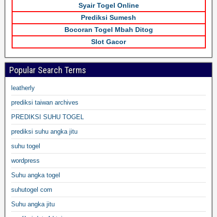
Syair Togel Online
Prediksi Sumesh
Bocoran Togel Mbah Ditog
Slot Gacor
Popular Search Terms
leatherly
prediksi taiwan archives
PREDIKSI SUHU TOGEL
prediksi suhu angka jitu
suhu togel
wordpress
Suhu angka togel
suhutogel com
Suhu angka jitu