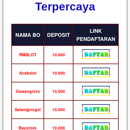
Terpercaya
LINK
NAMA BO
DEPOSIT
PENDAFTARAN
RMSLOT
10.000
Acekslot
10.000
Gawangtoto
10.000
Salamjptogel
10.000
Bayutoto
10.000