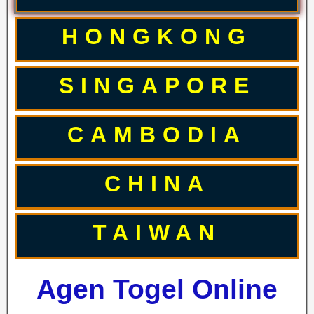
HONGKONG
SINGAPORE
C
AMBODIA
CHINA
TAIWAN
Agen Togel Online