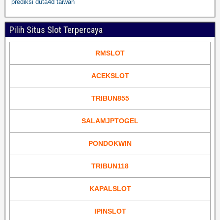
prediksi duta4d taiwan
Pilih Situs Slot Terpercaya
RMSLOT
ACEKSLOT
TRIBUN855
SALAMJPTOGEL
PONDOKWIN
TRIBUN118
KAPALSLOT
IPINSLOT