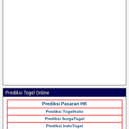
Prediksi Togel Online
Prediksi Pasaran HK
Prediksi Togelholic
Prediksi SurgaTogel
Prediksi IndoTogel