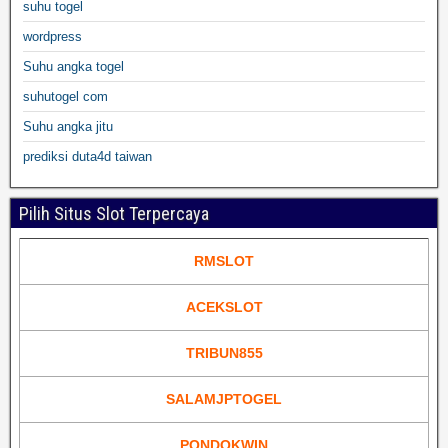
suhu togel
wordpress
Suhu angka togel
suhutogel com
Suhu angka jitu
prediksi duta4d taiwan
Pilih Situs Slot Terpercaya
RMSLOT
ACEKSLOT
TRIBUN855
SALAMJPTOGEL
PONDOKWIN