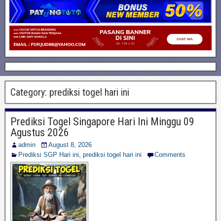
Category:
prediksi togel hari ini
Prediksi Togel Singapore Hari Ini Minggu 09
Agustus 2026
admin
August 8, 2026
Prediksi SGP Hari ini
,
prediksi togel hari ini
Comments