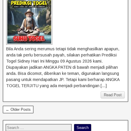
Bila Anda sering merumus tetapi tidak menghasilkan apapun,
anda tak perlu bersusah payah, silakan perhatikan Prediksi
Togel Sidney Hari Ini Minggu 09 Agustus 2026 kami.
Diupayakan jadikan ANGKA PATEN di bawah menjadi pilihan
anda. Bisa dicomot, diberikan ke teman, digunakan langsung
pasang untuk mendapatkan JP. Tetapi kami berharap ANGKA
TOGEL TERJITU yang ada menjadi perbandingan […]
Read Post
← Older Posts