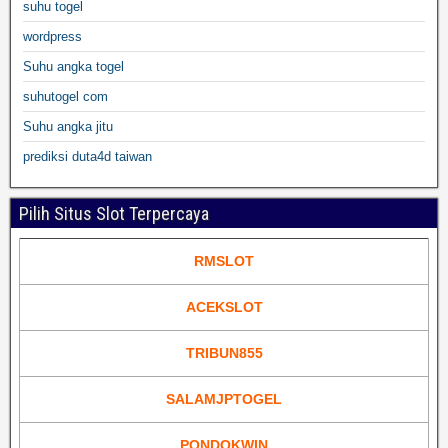
suhu togel
wordpress
Suhu angka togel
suhutogel com
Suhu angka jitu
prediksi duta4d taiwan
Pilih Situs Slot Terpercaya
RMSLOT
ACEKSLOT
TRIBUN855
SALAMJPTOGEL
PONDOKWIN