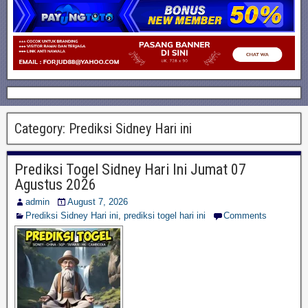
Category:
Prediksi Sidney Hari ini
Prediksi Togel Sidney Hari Ini Jumat 07
Agustus 2026
admin
August 7, 2026
Prediksi Sidney Hari ini
,
prediksi togel hari ini
Comments