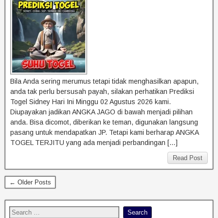
Bila Anda sering merumus tetapi tidak menghasilkan apapun,
anda tak perlu bersusah payah, silakan perhatikan Prediksi
Togel Sidney Hari Ini Minggu 02 Agustus 2026 kami.
Diupayakan jadikan ANGKA JAGO di bawah menjadi pilihan
anda. Bisa dicomot, diberikan ke teman, digunakan langsung
pasang untuk mendapatkan JP. Tetapi kami berharap ANGKA
TOGEL TERJITU yang ada menjadi perbandingan […]
Read Post
← Older Posts