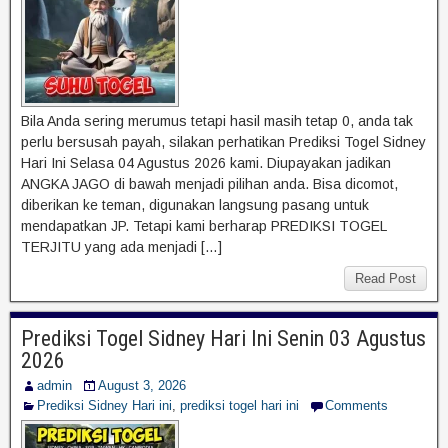
Bila Anda sering merumus tetapi hasil masih tetap 0, anda tak
perlu bersusah payah, silakan perhatikan Prediksi Togel Sidney
Hari Ini Selasa 04 Agustus 2026 kami. Diupayakan jadikan
ANGKA JAGO di bawah menjadi pilihan anda. Bisa dicomot,
diberikan ke teman, digunakan langsung pasang untuk
mendapatkan JP. Tetapi kami berharap PREDIKSI TOGEL
TERJITU yang ada menjadi […]
Read Post
Prediksi Togel Sidney Hari Ini Senin 03 Agustus
2026
admin
August 3, 2026
Prediksi Sidney Hari ini
,
prediksi togel hari ini
Comments