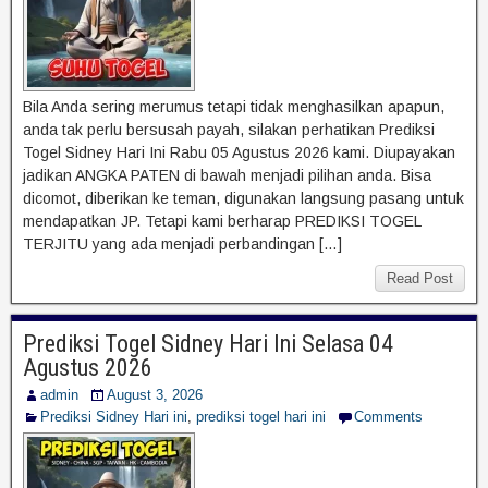
Bila Anda sering merumus tetapi tidak menghasilkan apapun,
anda tak perlu bersusah payah, silakan perhatikan Prediksi
Togel Sidney Hari Ini Rabu 05 Agustus 2026 kami. Diupayakan
jadikan ANGKA PATEN di bawah menjadi pilihan anda. Bisa
dicomot, diberikan ke teman, digunakan langsung pasang untuk
mendapatkan JP. Tetapi kami berharap PREDIKSI TOGEL
TERJITU yang ada menjadi perbandingan […]
Read Post
Prediksi Togel Sidney Hari Ini Selasa 04
Agustus 2026
admin
August 3, 2026
Prediksi Sidney Hari ini
,
prediksi togel hari ini
Comments