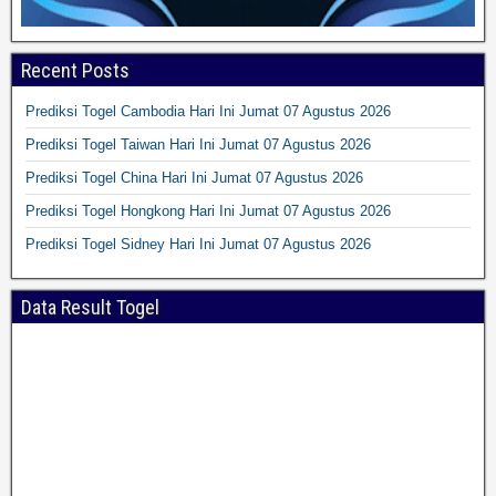
Recent Posts
Prediksi Togel Cambodia Hari Ini Jumat 07 Agustus 2026
Prediksi Togel Taiwan Hari Ini Jumat 07 Agustus 2026
Prediksi Togel China Hari Ini Jumat 07 Agustus 2026
Prediksi Togel Hongkong Hari Ini Jumat 07 Agustus 2026
Prediksi Togel Sidney Hari Ini Jumat 07 Agustus 2026
Data Result Togel