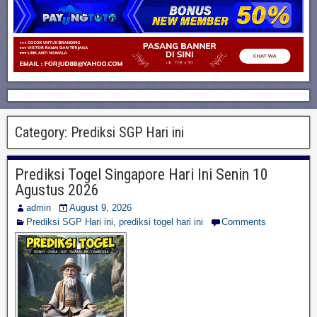
Category:
Prediksi SGP Hari ini
Prediksi Togel Singapore Hari Ini Senin 10
Agustus 2026
admin
August 9, 2026
Prediksi SGP Hari ini
,
prediksi togel hari ini
Comments