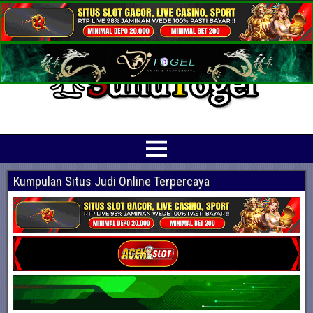
Prediksi Angka Jitu Togel Online Terbaik
Suhutogel adalah situs yang menyediakan beragam prediksi togel online
terjitu mulai dari togel hongkong, sidney, cambodia hingga singapore hari ini
Kumpulan Situs Judi Online Terpercaya