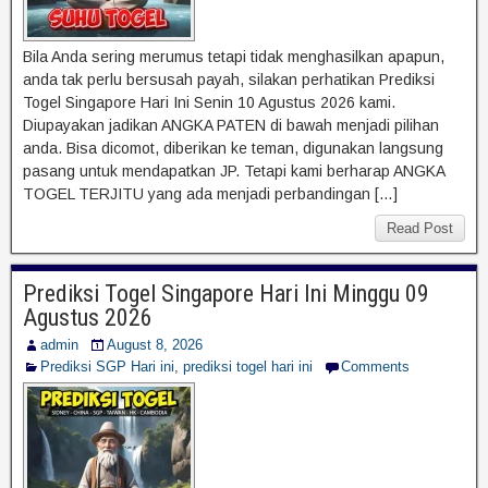
Bila Anda sering merumus tetapi tidak menghasilkan apapun,
anda tak perlu bersusah payah, silakan perhatikan Prediksi
Togel Singapore Hari Ini Senin 10 Agustus 2026 kami.
Diupayakan jadikan ANGKA PATEN di bawah menjadi pilihan
anda. Bisa dicomot, diberikan ke teman, digunakan langsung
pasang untuk mendapatkan JP. Tetapi kami berharap ANGKA
TOGEL TERJITU yang ada menjadi perbandingan […]
Read Post
Prediksi Togel Singapore Hari Ini Minggu 09
Agustus 2026
admin
August 8, 2026
Prediksi SGP Hari ini
,
prediksi togel hari ini
Comments