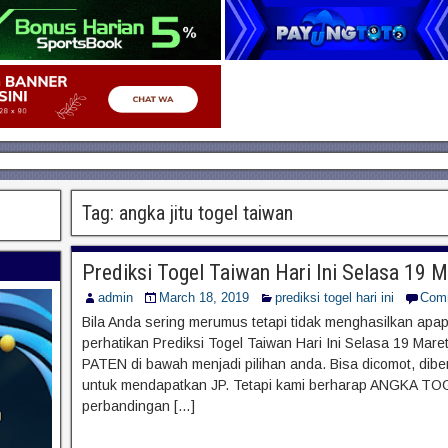
Tag:
angka jitu togel taiwan
Prediksi Togel Taiwan Hari Ini Selasa 19 
admin
March 18, 2019
prediksi togel hari ini
Com
Bila Anda sering merumus tetapi tidak menghasilkan apap
perhatikan Prediksi Togel Taiwan Hari Ini Selasa 19 Mar
PATEN di bawah menjadi pilihan anda. Bisa dicomot, dib
untuk mendapatkan JP. Tetapi kami berharap ANGKA TO
perbandingan […]