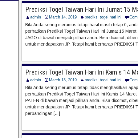
Prediksi Togel Taiwan Hari Ini Jumat 15 M
admin
March 14, 2019
prediksi togel hari ini
Com
Bila Anda sering merumus tetapi hasil masih tetap 0, and
perhatikan Prediksi Togel Taiwan Hari Ini Jumat 15 Mare
JAGO di bawah menjadi pilihan anda. Bisa dicomot, dibe
untuk mendapatkan JP. Tetapi kami berharap PREDIKSI
Prediksi Togel Taiwan Hari Ini Kamis 14 M
admin
March 13, 2019
prediksi togel hari ini
Com
Bila Anda sering merumus tetapi tidak menghasilkan apap
perhatikan Prediksi Togel Taiwan Hari Ini Kamis 14 Mar
PATEN di bawah menjadi pilihan anda. Bisa dicomot, dib
untuk mendapatkan JP. Tetapi kami berharap PREDIKSI
perbandingan […]