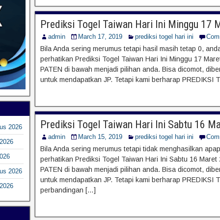
Prediksi Togel Taiwan Hari Ini Minggu 17 
admin
March 17, 2019
prediksi togel hari ini
Com
Bila Anda sering merumus tetapi hasil masih tetap 0, and
perhatikan Prediksi Togel Taiwan Hari Ini Minggu 17 Ma
PATEN di bawah menjadi pilihan anda. Bisa dicomot, dib
untuk mendapatkan JP. Tetapi kami berharap PREDIKSI
Prediksi Togel Taiwan Hari Ini Sabtu 16 M
tus 2026
admin
March 15, 2019
prediksi togel hari ini
Com
 2026
Bila Anda sering merumus tetapi tidak menghasilkan apap
2026
perhatikan Prediksi Togel Taiwan Hari Ini Sabtu 16 Mare
PATEN di bawah menjadi pilihan anda. Bisa dicomot, dib
tus 2026
untuk mendapatkan JP. Tetapi kami berharap PREDIKSI
 2026
perbandingan […]