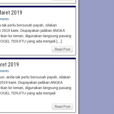
Maret 2019
ments
a tak perlu bersusah payah, silakan
ret 2019 kami. Diupayakan jadikan ANGKA
erikan ke teman, digunakan langsung pasang
 TOGEL TERJITU yang ada menjadi […]
Read Post
aret 2019
ments
un, anda tak perlu bersusah payah, silakan
t 2019 kami. Diupayakan jadikan ANGKA
erikan ke teman, digunakan langsung pasang
 TOGEL TERJITU yang ada menjadi
Read Post