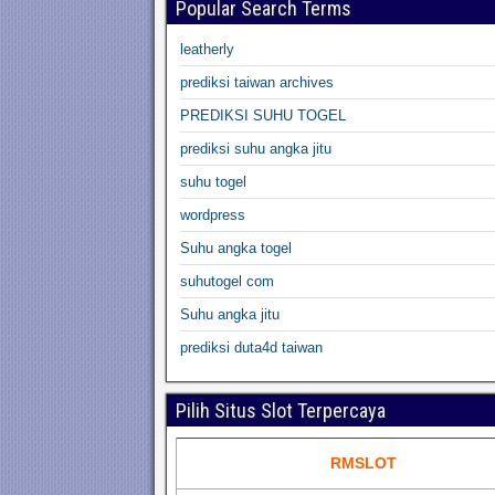
Popular Search Terms
leatherly
prediksi taiwan archives
PREDIKSI SUHU TOGEL
prediksi suhu angka jitu
suhu togel
wordpress
Suhu angka togel
suhutogel com
Suhu angka jitu
prediksi duta4d taiwan
Pilih Situs Slot Terpercaya
RMSLOT