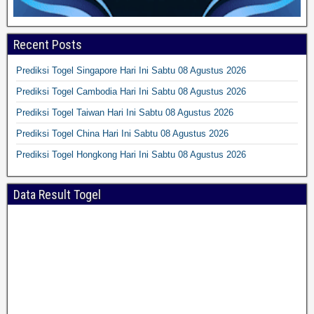
Recent Posts
Prediksi Togel Singapore Hari Ini Sabtu 08 Agustus 2026
Prediksi Togel Cambodia Hari Ini Sabtu 08 Agustus 2026
Prediksi Togel Taiwan Hari Ini Sabtu 08 Agustus 2026
Prediksi Togel China Hari Ini Sabtu 08 Agustus 2026
Prediksi Togel Hongkong Hari Ini Sabtu 08 Agustus 2026
Data Result Togel