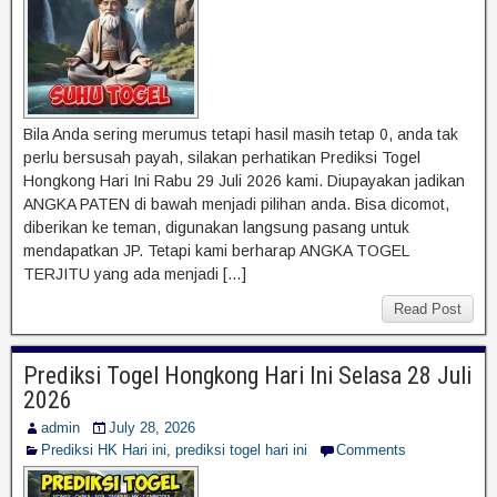
Bila Anda sering merumus tetapi hasil masih tetap 0, anda tak
perlu bersusah payah, silakan perhatikan Prediksi Togel
Hongkong Hari Ini Rabu 29 Juli 2026 kami. Diupayakan jadikan
ANGKA PATEN di bawah menjadi pilihan anda. Bisa dicomot,
diberikan ke teman, digunakan langsung pasang untuk
mendapatkan JP. Tetapi kami berharap ANGKA TOGEL
TERJITU yang ada menjadi […]
Read Post
Prediksi Togel Hongkong Hari Ini Selasa 28 Juli
2026
admin
July 28, 2026
Prediksi HK Hari ini
,
prediksi togel hari ini
Comments