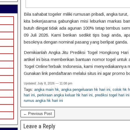
Bila sahabat togeler miliki rumusan pribadi, angka turut, 
kita bekerjasama gabungkan misi leburkan markas band
butuh diingat tidak ada agunan 100% tetap tembus sem
09 Juli 2026. Kami berikan sedikit tips bagi anda, apa
besoknya dengan nominal pasang yang berlipat ganda.
Demikianlah Angka Jitu Prediksi Togel Hongkong Hari
artikel ini bisa memberikan bantuan nomor togel untu
Togel OnlineTerbaik Indonesia, kami menyediakannya mel
Gunakan link pendaftaran melalui situs ini agar promo b
Updated: July 8, 2026 — 11:08 pm
Tags:
angka main hk
,
angka pengeluaran hk hari ini
,
colok hk ha
hari ini
,
perkiraan angka keluar hk hari ini
,
prediksi togel hari in
rumus angka hk hari ini
← Previous Post
Leave a Reply