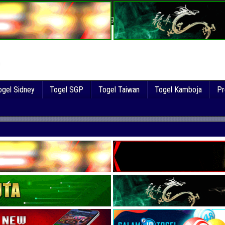
ik
iksi togel online terjitu mulai dari togel hongkong, sidney, cambodia hingga s
ogel Sidney
Togel SGP
Togel Taiwan
Togel Kamboja
Pr