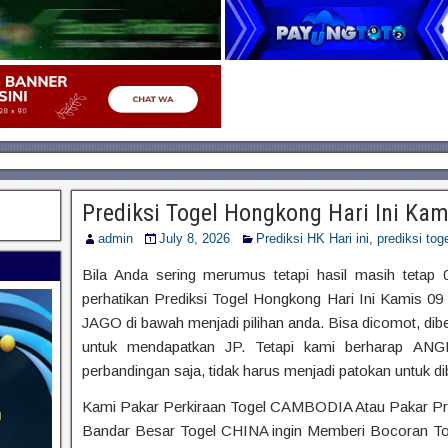
Prediksi Togel Hongkong Hari Ini Kam
admin
July 8, 2026
Prediksi HK Hari ini
,
prediksi toge
Bila Anda sering merumus tetapi hasil masih tetap 0
perhatikan Prediksi Togel Hongkong Hari Ini Kamis 09
JAGO di bawah menjadi pilihan anda. Bisa dicomot, dib
untuk mendapatkan JP. Tetapi kami berharap A
perbandingan saja, tidak harus menjadi patokan untuk di
Kami Pakar Perkiraan Togel CAMBODIA Atau Pakar Pr
Bandar Besar Togel CHINA ingin Memberi Bocoran Toge