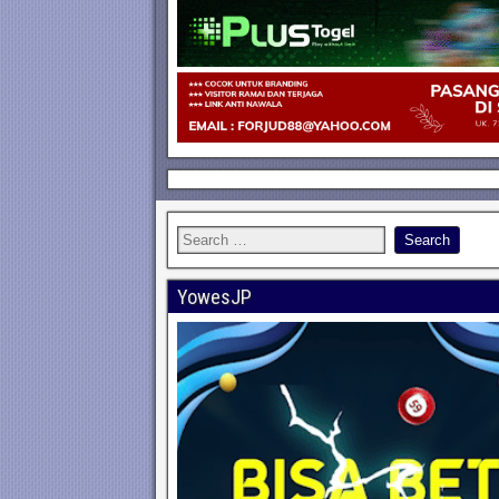
YowesJP