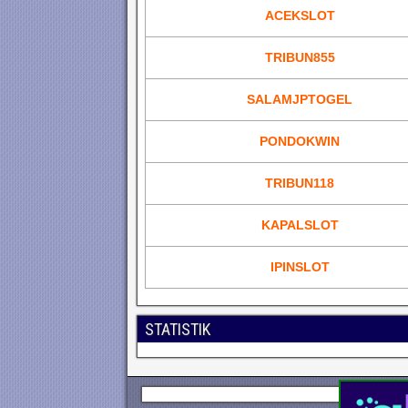
ACEKSLOT
TRIBUN855
SALAMJPTOGEL
PONDOKWIN
TRIBUN118
KAPALSLOT
IPINSLOT
STATISTIK