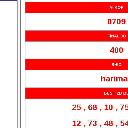
AI KOP
0709
FINAL 3D
400
SHIO
harim
BEST 2D B
25 , 68 , 10 , 7
12 , 73 , 48 , 5