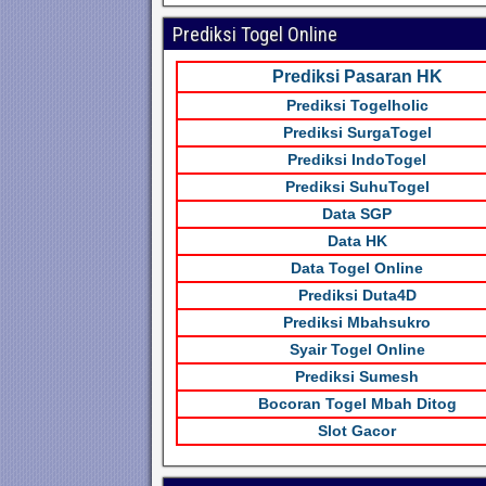
Prediksi Togel Online
Prediksi Pasaran HK
Prediksi Togelholic
Prediksi SurgaTogel
Prediksi IndoTogel
Prediksi SuhuTogel
Data SGP
Data HK
Data Togel Online
Prediksi Duta4D
Prediksi Mbahsukro
Syair Togel Online
Prediksi Sumesh
Bocoran Togel Mbah Ditog
Slot Gacor