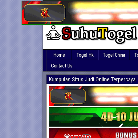
Prediksi Angka Jitu Togel Online Terba
Suhutogel adalah situs yang menyediakan beragam pred
Home
Togel Hk
Togel China
T
Contact Us
Kumpulan Situs Judi Online Terpercaya