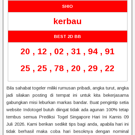
SHIO
kerbau
BEST 2D BB
20 , 12 , 02 , 31 , 94 , 91
25 , 25 , 78 , 20 , 29 , 22
Bila sahabat togeler miliki rumusan pribadi, angka turut, angka
jadi silakan posting di tempat ini untuk kita bekerjasama
gabungkan misi leburkan markas bandar. Buat pengintip setia
website Indotogel butuh diingat tidak ada agunan 100% tetap
tembus semua Prediksi Togel Singapore Hari Ini Kamis 09
Juli 2026. Kami berikan sedikit tips bagi anda, apabila hari ini
tidak berhasil maka coba hari besoknya dengan nominal