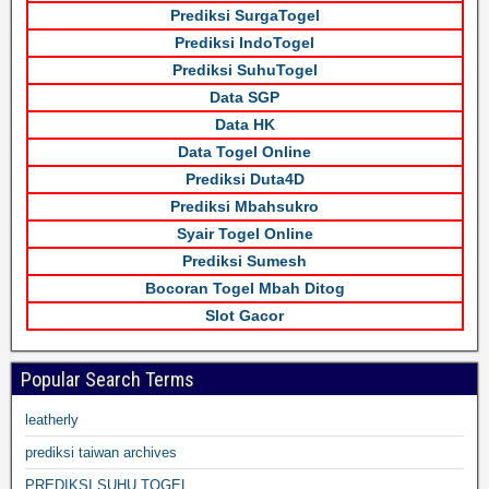
Prediksi SurgaTogel
Prediksi IndoTogel
Prediksi SuhuTogel
Data SGP
Data HK
Data Togel Online
Prediksi Duta4D
Prediksi Mbahsukro
Syair Togel Online
Prediksi Sumesh
Bocoran Togel Mbah Ditog
Slot Gacor
Popular Search Terms
leatherly
prediksi taiwan archives
PREDIKSI SUHU TOGEL