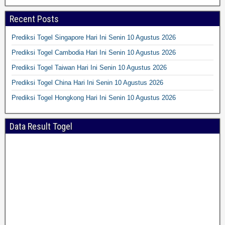
Recent Posts
Prediksi Togel Singapore Hari Ini Senin 10 Agustus 2026
Prediksi Togel Cambodia Hari Ini Senin 10 Agustus 2026
Prediksi Togel Taiwan Hari Ini Senin 10 Agustus 2026
Prediksi Togel China Hari Ini Senin 10 Agustus 2026
Prediksi Togel Hongkong Hari Ini Senin 10 Agustus 2026
Data Result Togel