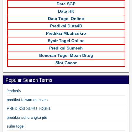
Data SGP
Data HK
Data Togel Online
Prediksi Duta4D
Prediksi Mbahsukro
Syair Togel Online
Prediksi Sumesh
Bocoran Togel Mbah Ditog
Slot Gacor
Popular Search Terms
leatherly
prediksi taiwan archives
PREDIKSI SUHU TOGEL
prediksi suhu angka jitu
suhu togel