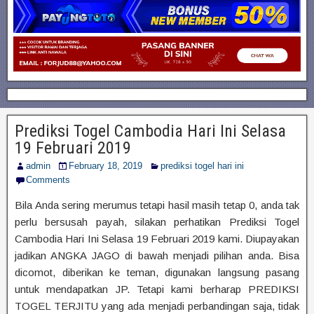
Prediksi Togel Cambodia Hari Ini Selasa
19 Februari 2019
admin
February 18, 2019
prediksi togel hari ini
Comments
Bila Anda sering merumus tetapi hasil masih tetap 0, anda tak
perlu bersusah payah, silakan perhatikan Prediksi Togel
Cambodia Hari Ini Selasa 19 Februari 2019 kami. Diupayakan
jadikan ANGKA JAGO di bawah menjadi pilihan anda. Bisa
dicomot, diberikan ke teman, digunakan langsung pasang
untuk mendapatkan JP. Tetapi kami berharap PREDIKSI
TOGEL TERJITU yang ada menjadi perbandingan saja, tidak