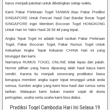
harus menjadi patokan untuk dibetingkan setiap waktu.
Kami Pakar Perkiraan Togel TAIWAN Atau Pakar Prediksi
SINGAPORE Untuk Pencari Hasil Dari Bandar Besar Togel
SINGAPORE ingin Memberi Bocoran Togel HONGKONG
Untuk Hari Ini Yakni Hasil 2d 3d 4d yang tepat.
Angka Tepat Togel Ini adalah hasil racikan Pakar Perkiraan
Togel, Pakar Bocoran Togel, Pakar Rumus Togel Untuk
Keluarkan Angka Tepat Keluaran CHINA Hari ini yang
terunggul dari kami.
Namanya RUMUS TOGEL ONLINE tidak lepas dari patah.
Nomer pilihan yang harus dipasang ialah hasil karya kami
sendiri. Karena itu menjadi seseorang predikator biasa
berupaya memberi angka super tepat terunggul untuk anda
semua. Sumber angka yang kami bisa hasil dari rumus serta
tarikan. Walaupun kami bukan master sejati dii dunia
pertogelan, usaha serta usaha kami bisa diakui.
Prediksi Togel Cambodia Hari Ini Selasa 19