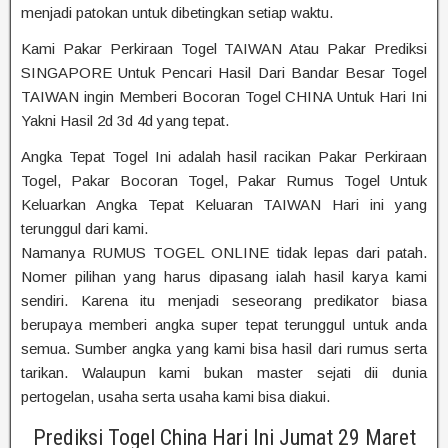
menjadi patokan untuk dibetingkan setiap waktu.
Kami Pakar Perkiraan Togel TAIWAN Atau Pakar Prediksi
SINGAPORE Untuk Pencari Hasil Dari Bandar Besar Togel
TAIWAN ingin Memberi Bocoran Togel CHINA Untuk Hari Ini
Yakni Hasil 2d 3d 4d yang tepat.
Angka Tepat Togel Ini adalah hasil racikan Pakar Perkiraan
Togel, Pakar Bocoran Togel, Pakar Rumus Togel Untuk
Keluarkan Angka Tepat Keluaran TAIWAN Hari ini yang
terunggul dari kami.
Namanya RUMUS TOGEL ONLINE tidak lepas dari patah.
Nomer pilihan yang harus dipasang ialah hasil karya kami
sendiri. Karena itu menjadi seseorang predikator biasa
berupaya memberi angka super tepat terunggul untuk anda
semua. Sumber angka yang kami bisa hasil dari rumus serta
tarikan. Walaupun kami bukan master sejati dii dunia
pertogelan, usaha serta usaha kami bisa diakui.
Prediksi Togel China Hari Ini Jumat 29 Maret