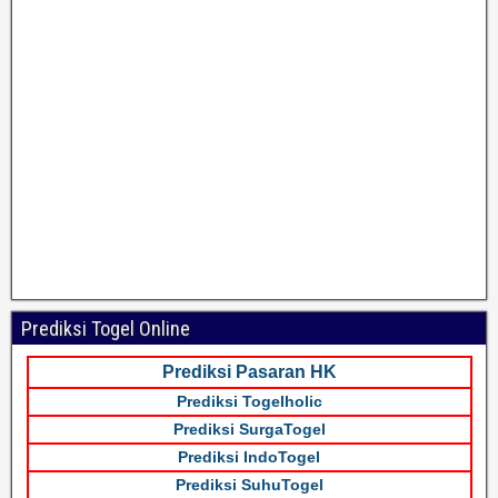
Prediksi Togel Online
Prediksi Pasaran HK
Prediksi Togelholic
Prediksi SurgaTogel
Prediksi IndoTogel
Prediksi SuhuTogel