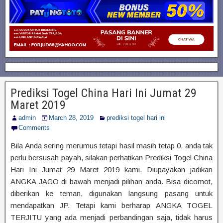
Prediksi Togel China Hari Ini Jumat 29
Maret 2019
admin
March 28, 2019
prediksi togel hari ini
Comments
Bila Anda sering merumus tetapi hasil masih tetap 0, anda tak
perlu bersusah payah, silakan perhatikan Prediksi Togel China
Hari Ini Jumat 29 Maret 2019 kami. Diupayakan jadikan
ANGKA JAGO di bawah menjadi pilihan anda. Bisa dicomot,
diberikan ke teman, digunakan langsung pasang untuk
mendapatkan JP. Tetapi kami berharap ANGKA TOGEL
TERJITU yang ada menjadi perbandingan saja, tidak harus