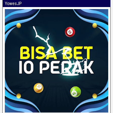
YowesJP