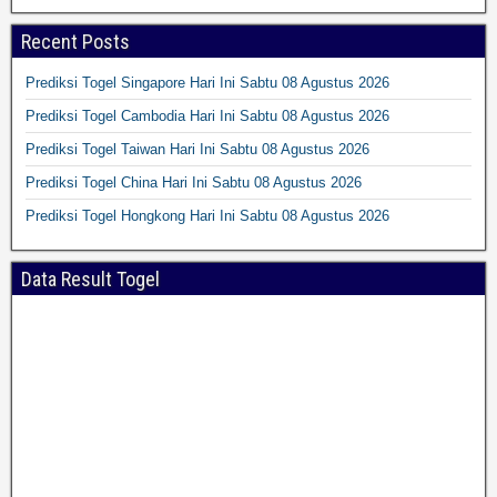
Recent Posts
Prediksi Togel Singapore Hari Ini Sabtu 08 Agustus 2026
Prediksi Togel Cambodia Hari Ini Sabtu 08 Agustus 2026
Prediksi Togel Taiwan Hari Ini Sabtu 08 Agustus 2026
Prediksi Togel China Hari Ini Sabtu 08 Agustus 2026
Prediksi Togel Hongkong Hari Ini Sabtu 08 Agustus 2026
Data Result Togel