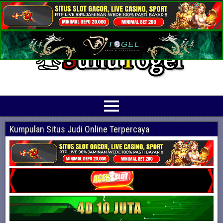
Prediksi Angka Jitu Togel Online Terbaik
Suhutogel adalah situs yang menyediakan beragam prediksi togel online
terjitu mulai dari togel hongkong, sidney, cambodia hingga singapore hari ini
Kumpulan Situs Judi Online Terpercaya