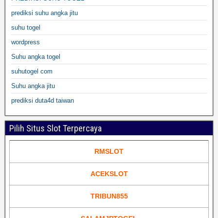
prediksi suhu angka jitu
suhu togel
wordpress
Suhu angka togel
suhutogel com
Suhu angka jitu
prediksi duta4d taiwan
Pilih Situs Slot Terpercaya
RMSLOT
ACEKSLOT
TRIBUN855