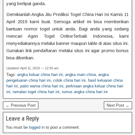
yang berlipat ganda.
Demikianlah Angka Jitu Prediksi Togel China Hari Ini Kamis 11
April 2019 kami buat. Semoga artikel ini bisa memberikan
bantuan nomor togel untuk anda. Bagi anda yang sedang
mencari Agen Togel OnlineTerbaik Indonesia, kami
menyediakannya melalui banner maupun table di atas situs ini.
Gunakan link pendaftaran melalui situs ini agar promo bonus
bisa diberikan.
Updated: April 11, 2019 — 12:56 am
Tags:
angka keluar china hari ini
,
angka main china
,
angka
pengeluaran china hari ini
,
colok china hari ini
,
hasil keluaran china
hari ini
,
paito warna china hari ini
,
perkiraan angka keluar china hari
ini
,
ramalan togel china hari ini
,
rumus angka china hari ini
← Previous Post
Next Post →
Leave a Reply
You must be
logged in
to post a comment.