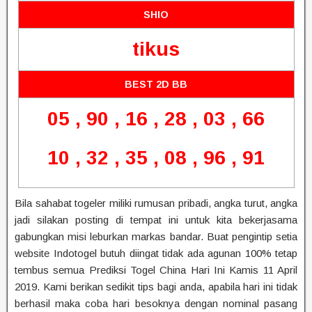
SHIO
tikus
BEST 2D BB
05 , 90 , 16 , 28 , 03 , 66
10 , 32 , 35 , 08 , 96 , 91
Bila sahabat togeler miliki rumusan pribadi, angka turut, angka
jadi silakan posting di tempat ini untuk kita bekerjasama
gabungkan misi leburkan markas bandar. Buat pengintip setia
website Indotogel butuh diingat tidak ada agunan 100% tetap
tembus semua Prediksi Togel China Hari Ini Kamis 11 April
2019. Kami berikan sedikit tips bagi anda, apabila hari ini tidak
berhasil maka coba hari besoknya dengan nominal pasang