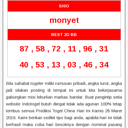
SHIO
monyet
BEST 2D BB
87 , 58 , 72 , 11 , 96 , 31
40 , 53 , 13 , 03 , 46 , 34
Bila sahabat togeler miliki rumusan pribadi, angka turut, angka
jadi silakan posting di tempat ini untuk kita bekerjasama
gabungkan misi leburkan markas bandar. Buat pengintip setia
website Indotogel butuh diingat tidak ada agunan 100% tetap
tembus semua Prediksi Togel China Hari Ini Kamis 28 Maret
2019. Kami berikan sedikit tips bagi anda, apabila hari ini tidak
berhasil maka coba hari besoknya dengan nominal pasang