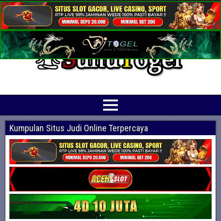
Prediksi Angka Jitu Togel Online Terbaik
Suhutogel adalah situs yang menyediakan beragam prediksi togel online
terjitu mulai dari togel hongkong, sidney, cambodia hingga singapore hari ini
Kumpulan Situs Judi Online Terpercaya