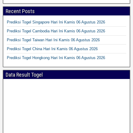
Recent Posts
Prediksi Togel Singapore Hari Ini Kamis 06 Agustus 2026
Prediksi Togel Cambodia Hari Ini Kamis 06 Agustus 2026
Prediksi Togel Taiwan Hari Ini Kamis 06 Agustus 2026
Prediksi Togel China Hari Ini Kamis 06 Agustus 2026
Prediksi Togel Hongkong Hari Ini Kamis 06 Agustus 2026
Data Result Togel