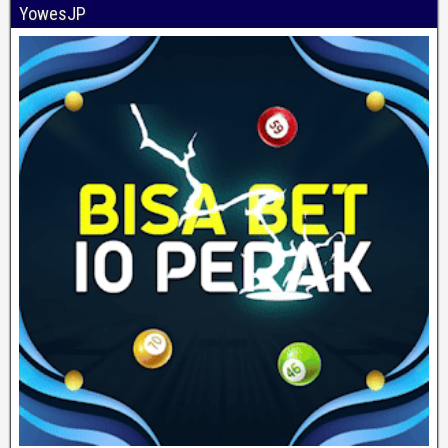
YowesJP