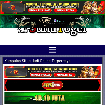
Prediksi Angka Jitu Togel Online Terbaik
Suhutogel adalah situs yang menyediakan beragam prediksi togel online
terjitu mulai dari togel hongkong, sidney, cambodia hingga singapore hari ini
Kumpulan Situs Judi Online Terpercaya