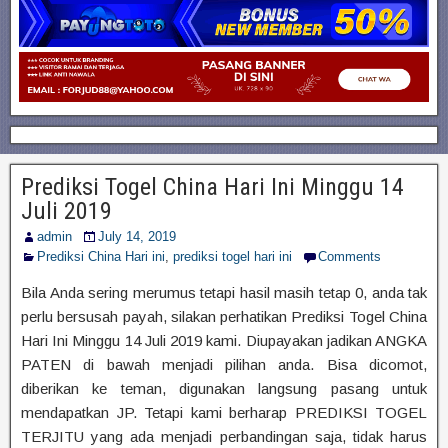
Prediksi Togel China Hari Ini Minggu 14
Juli 2019
admin
July 14, 2019
Prediksi China Hari ini
,
prediksi togel hari ini
Comments
Bila Anda sering merumus tetapi hasil masih tetap 0, anda tak
perlu bersusah payah, silakan perhatikan Prediksi Togel China
Hari Ini Minggu 14 Juli 2019 kami. Diupayakan jadikan ANGKA
PATEN di bawah menjadi pilihan anda. Bisa dicomot,
diberikan ke teman, digunakan langsung pasang untuk
mendapatkan JP. Tetapi kami berharap PREDIKSI TOGEL
TERJITU yang ada menjadi perbandingan saja, tidak harus