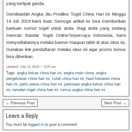
yang berlipat ganda.
Demikianlah Angka Jitu Prediksi Togel China Hari Ini Minggu
14 Juli 2019 kami buat. Semoga artikel ini bisa memberikan
bantuan nomor togel untuk anda. Bagi anda yang sedang
mencari Bandar Togel OnlineTerpercaya Indonesia, kami
menyediakannya melalui banner maupun table di atas situs ini.
Gunakan link pendaftaran melalui situs ini agar promo bonus
bisa diberikan.
Updated: July 14, 2019 — 9:05 am
Tags:
angka keluar china hari ini
,
angka main china
,
angka
pengeluaran china hari ini
,
colok china hari ini
,
hasil keluaran china
hari ini
,
paito warna china hari ini
,
perkiraan angka keluar china hari
ini
,
ramalan togel china hari ini
,
rumus angka china hari ini
← Previous Post
Next Post →
Leave a Reply
You must be
logged in
to post a comment.