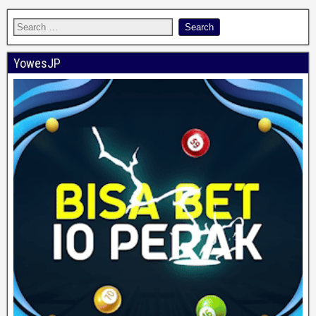
YowesJP