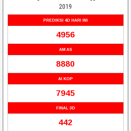
2019
PREDIKSI 4D HARI INI
4956
AM AS
8880
AI KOP
7945
FINAL 3D
442