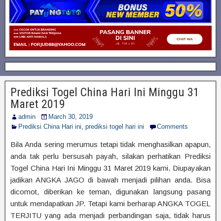
Prediksi Togel China Hari Ini Minggu 31
Maret 2019
admin
March 30, 2019
Prediksi China Hari ini
,
prediksi togel hari ini
Comments
Bila Anda sering merumus tetapi tidak menghasilkan apapun,
anda tak perlu bersusah payah, silakan perhatikan Prediksi
Togel China Hari Ini Minggu 31 Maret 2019 kami. Diupayakan
jadikan ANGKA JAGO di bawah menjadi pilihan anda. Bisa
dicomot, diberikan ke teman, digunakan langsung pasang
untuk mendapatkan JP. Tetapi kami berharap ANGKA TOGEL
TERJITU yang ada menjadi perbandingan saja, tidak harus