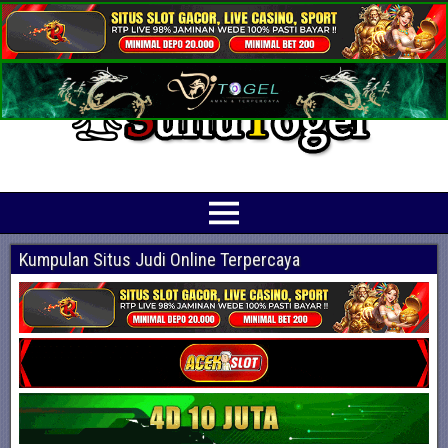
Prediksi Angka Jitu Togel Online Terbaik
Suhutogel adalah situs yang menyediakan beragam prediksi togel online
terjitu mulai dari togel hongkong, sidney, cambodia hingga singapore hari ini
Kumpulan Situs Judi Online Terpercaya