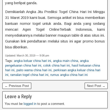
yang berlipat ganda.
Demikianlah Angka Jitu Prediksi Togel China Hari Ini Minggu
31 Maret 2019 kami buat. Semoga artikel ini bisa memberikan
bantuan nomor togel untuk anda. Bagi anda yang sedang
mencari Agen Togel OnlineTerbaik Indonesia, kami
menyediakannya melalui banner maupun table di atas situs ini.
Gunakan link pendaftaran melalui situs ini agar promo bonus
bisa diberikan.
Updated: March 30, 2019 — 9:06 pm
Tags:
angka keluar china hari ini
,
angka main china
,
angka
pengeluaran china hari ini
,
colok china hari ini
,
hasil keluaran china
hari ini
,
paito warna china hari ini
,
perkiraan angka keluar china hari
ini
,
ramalan togel china hari ini
,
rumus angka china hari ini
← Previous Post
Next Post →
Leave a Reply
You must be
logged in
to post a comment.