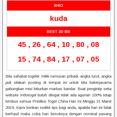
SHIO
kuda
BEST 2D BB
45 , 26 , 64 , 10 , 80 , 08
15 , 74 , 84 , 17 , 07 , 05
Bila sahabat togeler miliki rumusan pribadi, angka turut, angka
jadi silakan posting di tempat ini untuk kita bekerjasama
gabungkan misi leburkan markas bandar. Buat pengintip setia
website Indotogel butuh diingat tidak ada agunan 100% tetap
tembus semua Prediksi Togel China Hari Ini Minggu 31 Maret
2019. Kami berikan sedikit tips bagi anda, apabila hari ini tidak
berhasil maka coba hari besoknya dengan nominal pasang