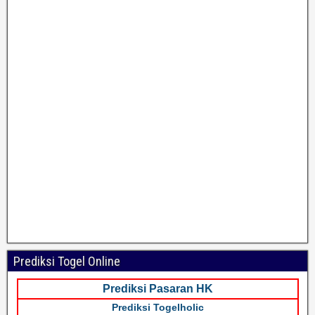
Prediksi Togel Online
Prediksi Pasaran HK
Prediksi Togelholic