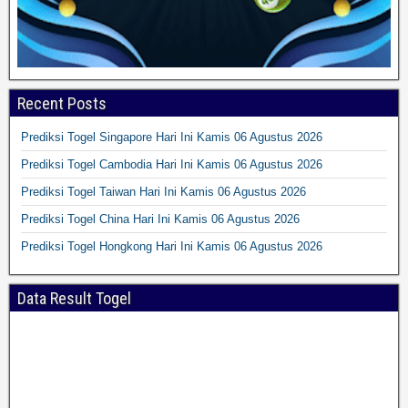
Recent Posts
Prediksi Togel Singapore Hari Ini Kamis 06 Agustus 2026
Prediksi Togel Cambodia Hari Ini Kamis 06 Agustus 2026
Prediksi Togel Taiwan Hari Ini Kamis 06 Agustus 2026
Prediksi Togel China Hari Ini Kamis 06 Agustus 2026
Prediksi Togel Hongkong Hari Ini Kamis 06 Agustus 2026
Data Result Togel