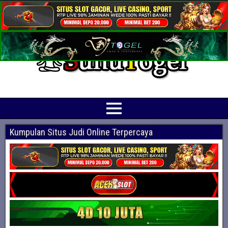
Prediksi Angka Jitu Togel Online Terbaik
Suhutogel adalah situs yang menyediakan beragam prediksi togel online
terjitu mulai dari togel hongkong, sidney, cambodia hingga singapore hari ini
Kumpulan Situs Judi Online Terpercaya