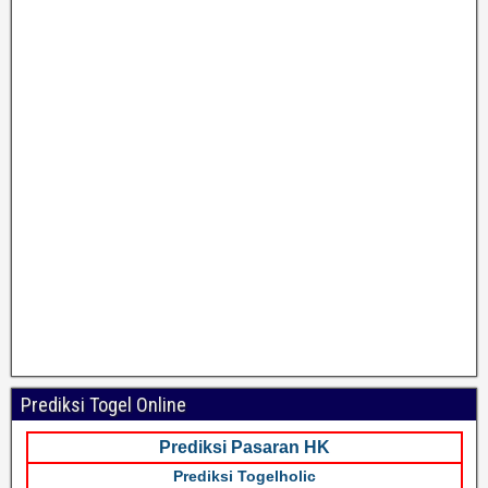
Prediksi Togel Online
Prediksi Pasaran HK
Prediksi Togelholic