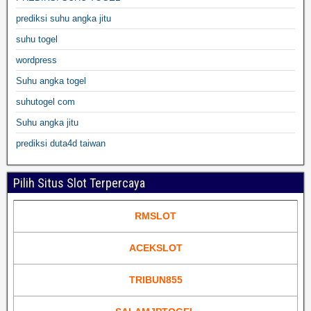
prediksi suhu angka jitu
suhu togel
wordpress
Suhu angka togel
suhutogel com
Suhu angka jitu
prediksi duta4d taiwan
Pilih Situs Slot Terpercaya
RMSLOT
ACEKSLOT
TRIBUN855