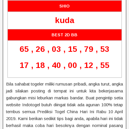
SHIO
kuda
BEST 2D BB
65 , 26 , 03 , 15 , 79 , 53
17 , 18 , 40 , 00 , 12 , 55
Bila sahabat togeler miliki rumusan pribadi, angka turut, angka
jadi silakan posting di tempat ini untuk kita bekerjasama
gabungkan misi leburkan markas bandar. Buat pengintip setia
website Indotogel butuh diingat tidak ada agunan 100% tetap
tembus semua Prediksi Togel China Hari Ini Rabu 10 April
2019. Kami berikan sedikit tips bagi anda, apabila hari ini tidak
berhasil maka coba hari besoknya dengan nominal pasang