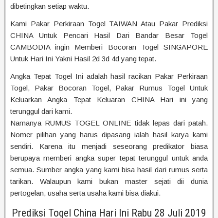
dibetingkan setiap waktu.
Kami Pakar Perkiraan Togel TAIWAN Atau Pakar Prediksi
CHINA Untuk Pencari Hasil Dari Bandar Besar Togel
CAMBODIA ingin Memberi Bocoran Togel SINGAPORE
Untuk Hari Ini Yakni Hasil 2d 3d 4d yang tepat.
Angka Tepat Togel Ini adalah hasil racikan Pakar Perkiraan
Togel, Pakar Bocoran Togel, Pakar Rumus Togel Untuk
Keluarkan Angka Tepat Keluaran CHINA Hari ini yang
terunggul dari kami.
Namanya RUMUS TOGEL ONLINE tidak lepas dari patah.
Nomer pilihan yang harus dipasang ialah hasil karya kami
sendiri. Karena itu menjadi seseorang predikator biasa
berupaya memberi angka super tepat terunggul untuk anda
semua. Sumber angka yang kami bisa hasil dari rumus serta
tarikan. Walaupun kami bukan master sejati dii dunia
pertogelan, usaha serta usaha kami bisa diakui.
Prediksi Togel China Hari Ini Rabu 28 Juli 2019