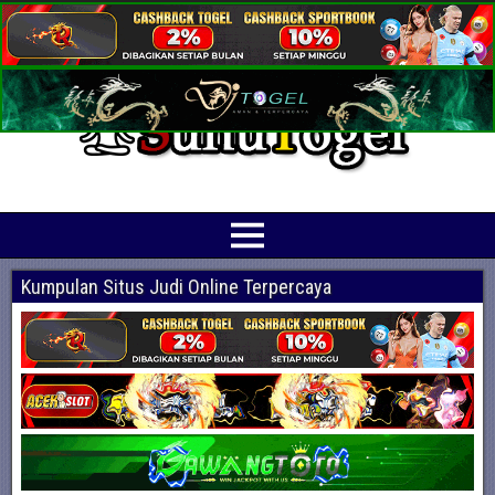
Prediksi Angka Jitu Togel Online Terbaik
Suhutogel adalah situs yang menyediakan beragam prediksi togel online
terjitu mulai dari togel hongkong, sidney, cambodia hingga singapore hari ini
Kumpulan Situs Judi Online Terpercaya