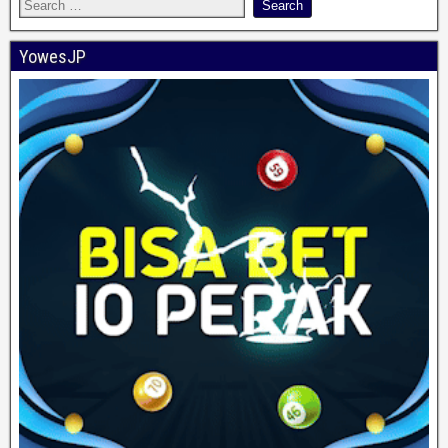
YowesJP