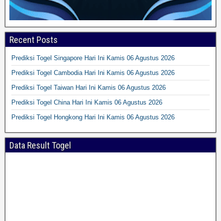
Recent Posts
Prediksi Togel Singapore Hari Ini Kamis 06 Agustus 2026
Prediksi Togel Cambodia Hari Ini Kamis 06 Agustus 2026
Prediksi Togel Taiwan Hari Ini Kamis 06 Agustus 2026
Prediksi Togel China Hari Ini Kamis 06 Agustus 2026
Prediksi Togel Hongkong Hari Ini Kamis 06 Agustus 2026
Data Result Togel