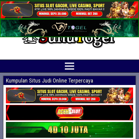
Prediksi Angka Jitu Togel Online Terbaik
Suhutogel adalah situs yang menyediakan beragam prediksi togel online
terjitu mulai dari togel hongkong, sidney, cambodia hingga singapore hari ini
Kumpulan Situs Judi Online Terpercaya