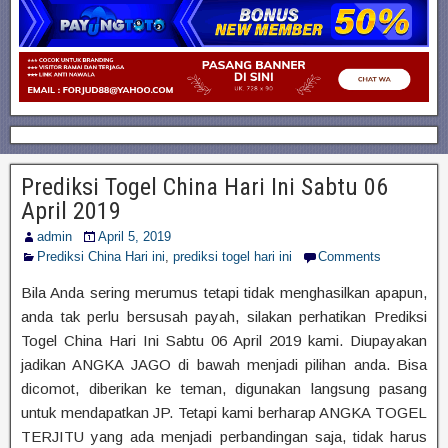
Prediksi Togel China Hari Ini Sabtu 06
April 2019
admin
April 5, 2019
Prediksi China Hari ini
,
prediksi togel hari ini
Comments
Bila Anda sering merumus tetapi tidak menghasilkan apapun,
anda tak perlu bersusah payah, silakan perhatikan Prediksi
Togel China Hari Ini Sabtu 06 April 2019 kami. Diupayakan
jadikan ANGKA JAGO di bawah menjadi pilihan anda. Bisa
dicomot, diberikan ke teman, digunakan langsung pasang
untuk mendapatkan JP. Tetapi kami berharap ANGKA TOGEL
TERJITU yang ada menjadi perbandingan saja, tidak harus