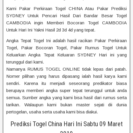
Kami Pakar Perkiraan Togel CHINA Atau Pakar Prediksi
SYDNEY Untuk Pencari Hasil Dari Bandar Besar Togel
CAMBODIA ingin Memberi Bocoran Togel CAMBODIA
Untuk Hari Ini Yakni Hasil 2d 3d 4d yang tepat.
Angka Tepat Togel Ini adalah hasil racikan Pakar Perkiraan
Togel, Pakar Bocoran Togel, Pakar Rumus Togel Untuk
Keluarkan Angka Tepat Keluaran SYDNEY Hari ini yang
terunggul dari kami.
Namanya RUMUS TOGEL ONLINE tidak lepas dari patah.
Nomer pilihan yang harus dipasang ialah hasil karya kami
sendiri. Karena itu menjadi seseorang predikator biasa
berupaya memberi angka super tepat terunggul untuk anda
semua. Sumber angka yang kami bisa hasil dari rumus serta
tarikan. Walaupun kami bukan master sejati dii dunia
pertogelan, usaha serta usaha kami bisa diakui.
Prediksi Togel China Hari Ini Sabtu 09 Maret