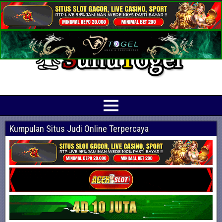
Prediksi Angka Jitu Togel Online Terbaik
Suhutogel adalah situs yang menyediakan beragam prediksi togel online
terjitu mulai dari togel hongkong, sidney, cambodia hingga singapore hari ini
Kumpulan Situs Judi Online Terpercaya