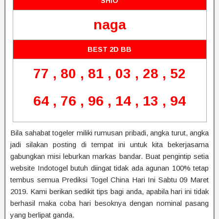
SHIO
naga
BEST 2D BB
77 , 80 , 81 , 03 , 28 , 52
64 , 76 , 96 , 14 , 13 , 94
Bila sahabat togeler miliki rumusan pribadi, angka turut, angka
jadi silakan posting di tempat ini untuk kita bekerjasama
gabungkan misi leburkan markas bandar. Buat pengintip setia
website Indotogel butuh diingat tidak ada agunan 100% tetap
tembus semua Prediksi Togel China Hari Ini Sabtu 09 Maret
2019. Kami berikan sedikit tips bagi anda, apabila hari ini tidak
berhasil maka coba hari besoknya dengan nominal pasang
yang berlipat ganda.