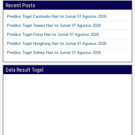
Recent Posts
Prediksi Togel Cambodia Hari Ini Jumat 07 Agustus 2026
Prediksi Togel Taiwan Hari Ini Jumat 07 Agustus 2026
Prediksi Togel China Hari Ini Jumat 07 Agustus 2026
Prediksi Togel Hongkong Hari Ini Jumat 07 Agustus 2026
Prediksi Togel Sidney Hari Ini Jumat 07 Agustus 2026
Data Result Togel