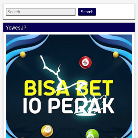
YowesJP