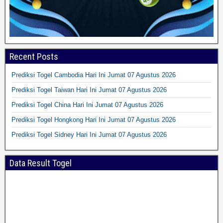
Recent Posts
Prediksi Togel Cambodia Hari Ini Jumat 07 Agustus 2026
Prediksi Togel Taiwan Hari Ini Jumat 07 Agustus 2026
Prediksi Togel China Hari Ini Jumat 07 Agustus 2026
Prediksi Togel Hongkong Hari Ini Jumat 07 Agustus 2026
Prediksi Togel Sidney Hari Ini Jumat 07 Agustus 2026
Data Result Togel