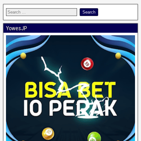
YowesJP