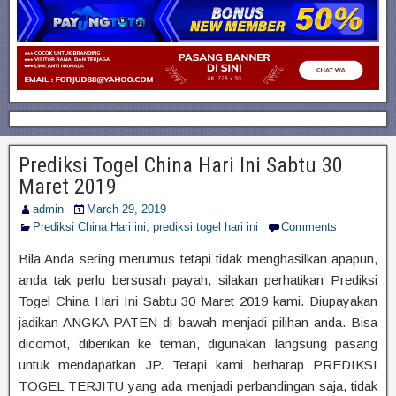
Prediksi Togel China Hari Ini Sabtu 30
Maret 2019
admin
March 29, 2019
Prediksi China Hari ini
,
prediksi togel hari ini
Comments
Bila Anda sering merumus tetapi tidak menghasilkan apapun,
anda tak perlu bersusah payah, silakan perhatikan Prediksi
Togel China Hari Ini Sabtu 30 Maret 2019 kami. Diupayakan
jadikan ANGKA PATEN di bawah menjadi pilihan anda. Bisa
dicomot, diberikan ke teman, digunakan langsung pasang
untuk mendapatkan JP. Tetapi kami berharap PREDIKSI
TOGEL TERJITU yang ada menjadi perbandingan saja, tidak