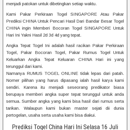
menjadi patokan untuk dibetingkan setiap waktu.
Kami Pakar Perkiraan Togel SINGAPORE Atau Pakar
Prediksi CHINA Untuk Pencari Hasil Dari Bandar Besar Togel
CHINA ingin Memberi Bocoran Togel SINGAPORE Untuk
Hari Ini Yakni Hasil 2d 3d 4d yang tepat.
Angka Tepat Togel Ini adalah hasil racikan Pakar Perkiraan
Togel, Pakar Bocoran Togel, Pakar Rumus Togel Untuk
Keluarkan Angka Tepat Keluaran CHINA Hari ini yang
terunggul dari kami.
Namanya RUMUS TOGEL ONLINE tidak lepas dari patah.
Nomer pilihan yang harus dipasang ialah hasil karya kami
sendiri. Karena itu menjadi seseorang predikator biasa
berupaya memberi angka super tepat terunggul untuk anda
semua. Sumber angka yang kami bisa hasil dari rumus serta
tarikan. Walaupun kami bukan master sejati dii dunia
pertogelan, usaha serta usaha kami bisa diakui.
Prediksi Togel China Hari Ini Selasa 16 Juli