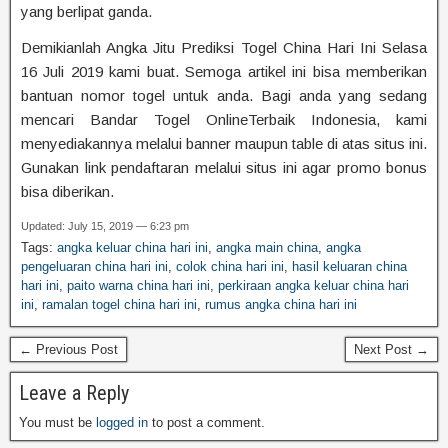
yang berlipat ganda.
Demikianlah Angka Jitu Prediksi Togel China Hari Ini Selasa
16 Juli 2019 kami buat. Semoga artikel ini bisa memberikan
bantuan nomor togel untuk anda. Bagi anda yang sedang
mencari Bandar Togel OnlineTerbaik Indonesia, kami
menyediakannya melalui banner maupun table di atas situs ini.
Gunakan link pendaftaran melalui situs ini agar promo bonus
bisa diberikan.
Updated: July 15, 2019 — 6:23 pm
Tags:
angka keluar china hari ini
,
angka main china
,
angka
pengeluaran china hari ini
,
colok china hari ini
,
hasil keluaran china
hari ini
,
paito warna china hari ini
,
perkiraan angka keluar china hari
ini
,
ramalan togel china hari ini
,
rumus angka china hari ini
← Previous Post
Next Post →
Leave a Reply
You must be
logged in
to post a comment.