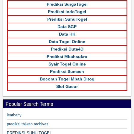
Prediksi SurgaTogel
Prediksi IndoTogel
Prediksi SuhuTogel
Data SGP
Data HK
Data Togel Online
Prediksi Duta4D
Prediksi Mbahsukro
Syair Togel Online
Prediksi Sumesh
Bocoran Togel Mbah Ditog
Slot Gacor
Popular Search Terms
leatherly
prediksi taiwan archives
PREDIKSI SUHU TOGEL