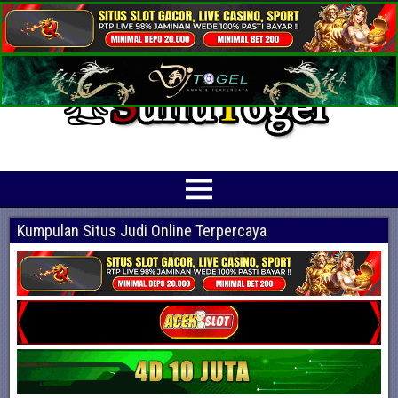
Prediksi Angka Jitu Togel Online Terbaik
Suhutogel adalah situs yang menyediakan beragam prediksi togel online
terjitu mulai dari togel hongkong, sidney, cambodia hingga singapore hari ini
Kumpulan Situs Judi Online Terpercaya