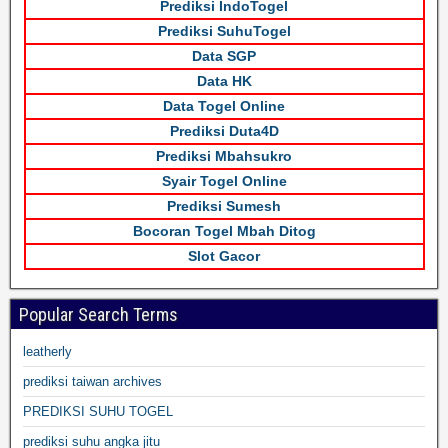
Prediksi IndoTogel
Prediksi SuhuTogel
Data SGP
Data HK
Data Togel Online
Prediksi Duta4D
Prediksi Mbahsukro
Syair Togel Online
Prediksi Sumesh
Bocoran Togel Mbah Ditog
Slot Gacor
Popular Search Terms
leatherly
prediksi taiwan archives
PREDIKSI SUHU TOGEL
prediksi suhu angka jitu