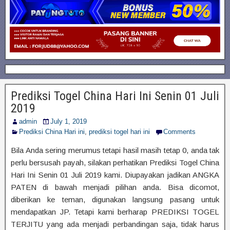
Prediksi Togel China Hari Ini Senin 01 Juli
2019
admin
July 1, 2019
Prediksi China Hari ini
,
prediksi togel hari ini
Comments
Bila Anda sering merumus tetapi hasil masih tetap 0, anda tak
perlu bersusah payah, silakan perhatikan Prediksi Togel China
Hari Ini Senin 01 Juli 2019 kami. Diupayakan jadikan ANGKA
PATEN di bawah menjadi pilihan anda. Bisa dicomot,
diberikan ke teman, digunakan langsung pasang untuk
mendapatkan JP. Tetapi kami berharap PREDIKSI TOGEL
TERJITU yang ada menjadi perbandingan saja, tidak harus