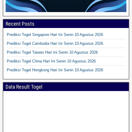
Recent Posts
Prediksi Togel Singapore Hari Ini Senin 10 Agustus 2026
Prediksi Togel Cambodia Hari Ini Senin 10 Agustus 2026
Prediksi Togel Taiwan Hari Ini Senin 10 Agustus 2026
Prediksi Togel China Hari Ini Senin 10 Agustus 2026
Prediksi Togel Hongkong Hari Ini Senin 10 Agustus 2026
Data Result Togel