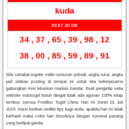
kuda
BEST 2D BB
34 , 37 , 65 , 39 , 98 , 12
38 , 00 , 85 , 59 , 89 , 91
Bila sahabat togeler miliki rumusan pribadi, angka turut, angka
jadi silakan posting di tempat ini untuk kita bekerjasama
gabungkan misi leburkan markas bandar. Buat pengintip setia
website Indotogel butuh diingat tidak ada agunan 100% tetap
tembus semua Prediksi Togel China Hari Ini Senin 01 Juli
2019. Kami berikan sedikit tips bagi anda, apabila hari ini tidak
berhasil maka coba hari besoknya dengan nominal pasang
yang berlipat ganda.