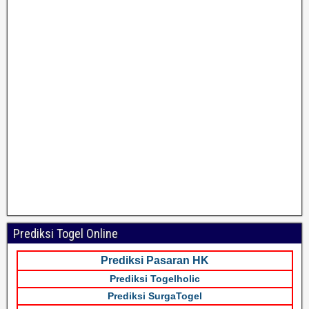
Prediksi Togel Online
Prediksi Pasaran HK
Prediksi Togelholic
Prediksi SurgaTogel