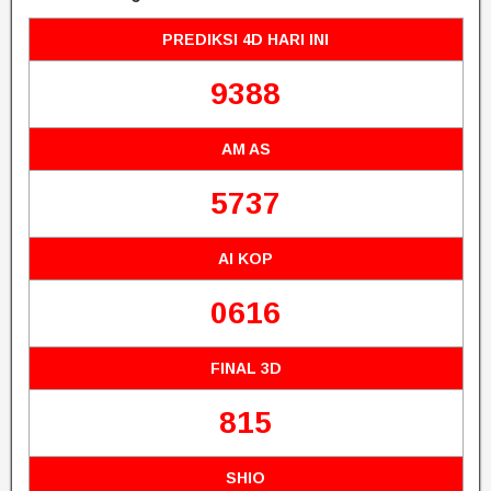
PREDIKSI 4D HARI INI
9388
AM AS
5737
AI KOP
0616
FINAL 3D
815
SHIO