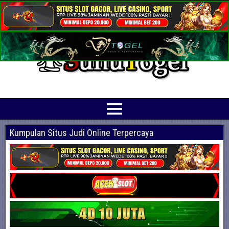
Prediksi Angka Jitu Togel Online Terbaik
Suhutogel adalah situs yang menyediakan beragam prediksi togel online
terjitu mulai dari togel hongkong, sidney, cambodia hingga singapore hari ini
Kumpulan Situs Judi Online Terpercaya