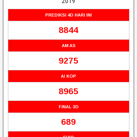
2019
PREDIKSI 4D HARI INI
8844
AM AS
9275
AI KOP
8965
FINAL 3D
689