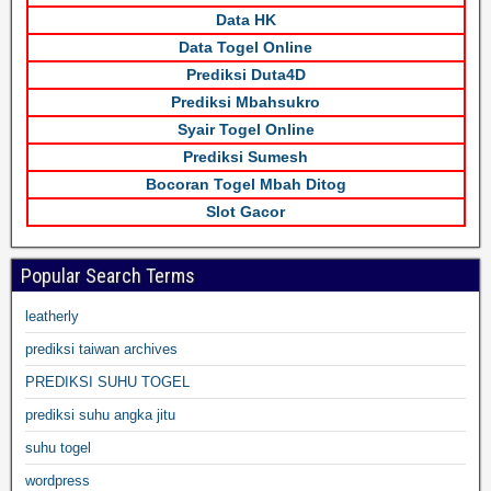
Data HK
Data Togel Online
Prediksi Duta4D
Prediksi Mbahsukro
Syair Togel Online
Prediksi Sumesh
Bocoran Togel Mbah Ditog
Slot Gacor
Popular Search Terms
leatherly
prediksi taiwan archives
PREDIKSI SUHU TOGEL
prediksi suhu angka jitu
suhu togel
wordpress