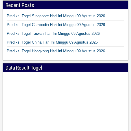
Recent Posts
Prediksi Togel Singapore Hari Ini Minggu 09 Agustus 2026
Prediksi Togel Cambodia Hari Ini Minggu 09 Agustus 2026
Prediksi Togel Taiwan Hari Ini Minggu 09 Agustus 2026
Prediksi Togel China Hari Ini Minggu 09 Agustus 2026
Prediksi Togel Hongkong Hari Ini Minggu 09 Agustus 2026
Data Result Togel