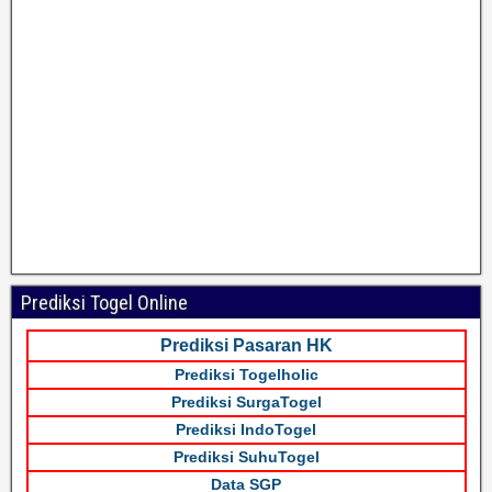
Prediksi Togel Online
Prediksi Pasaran HK
Prediksi Togelholic
Prediksi SurgaTogel
Prediksi IndoTogel
Prediksi SuhuTogel
Data SGP