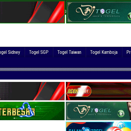
ik
iksi togel online terjitu mulai dari togel hongkong, sidney, cambodia hingga s
ogel Sidney
Togel SGP
Togel Taiwan
Togel Kamboja
Pr