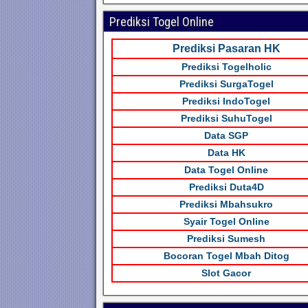
Prediksi Togel Online
Prediksi Pasaran HK
Prediksi Togelholic
Prediksi SurgaTogel
Prediksi IndoTogel
Prediksi SuhuTogel
Data SGP
Data HK
Data Togel Online
Prediksi Duta4D
Prediksi Mbahsukro
Syair Togel Online
Prediksi Sumesh
Bocoran Togel Mbah Ditog
Slot Gacor