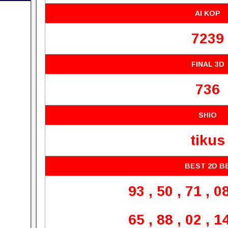
AI KOP
7239
FINAL 3D
736
SHIO
tikus
BEST 2D B
93 , 50 , 71 , 0
65 , 88 , 02 , 1