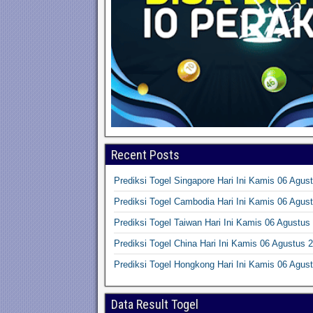
Recent Posts
Prediksi Togel Singapore Hari Ini Kamis 06 Agus
Prediksi Togel Cambodia Hari Ini Kamis 06 Agus
Prediksi Togel Taiwan Hari Ini Kamis 06 Agustus
Prediksi Togel China Hari Ini Kamis 06 Agustus 
Prediksi Togel Hongkong Hari Ini Kamis 06 Agus
Data Result Togel