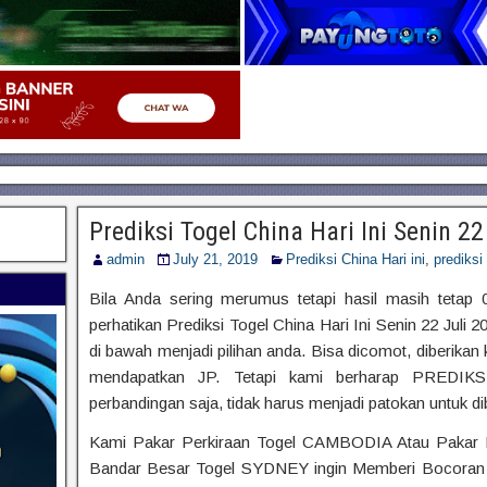
Prediksi Togel China Hari Ini Senin 22
admin
July 21, 2019
Prediksi China Hari ini
,
prediksi 
Bila Anda sering merumus tetapi hasil masih tetap 0
perhatikan Prediksi Togel China Hari Ini Senin 22 Jul
di bawah menjadi pilihan anda. Bisa dicomot, diberika
mendapatkan JP. Tetapi kami berharap PREDI
perbandingan saja, tidak harus menjadi patokan untuk di
Kami Pakar Perkiraan Togel CAMBODIA Atau Pakar P
Bandar Besar Togel SYDNEY ingin Memberi Bocoran T