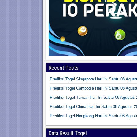
Recent Posts
Prediksi Togel Singapore Hari Ini Sabtu 08 Agus
Prediksi Togel Cambodia Hari Ini Sabtu 08 Agus
Prediksi Togel Taiwan Hari Ini Sabtu 08 Agustus
Prediksi Togel China Hari Ini Sabtu 08 Agustus 
Prediksi Togel Hongkong Hari Ini Sabtu 08 Agus
Data Result Togel