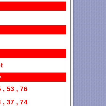
t
B
5 , 53 , 76
3 , 37 , 74