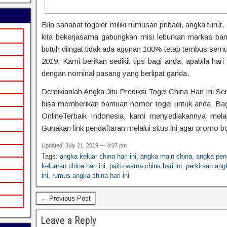
Bila sahabat togeler miliki rumusan pribadi, angka turut, 
kita bekerjasama gabungkan misi leburkan markas band
butuh diingat tidak ada agunan 100% tetap tembus semua
2019. Kami berikan sedikit tips bagi anda, apabila har
dengan nominal pasang yang berlipat ganda.
Demikianlah Angka Jitu Prediksi Togel China Hari Ini Sen
bisa memberikan bantuan nomor togel untuk anda. Ba
OnlineTerbaik Indonesia, kami menyediakannya melalu
Gunakan link pendaftaran melalui situs ini agar promo b
Updated: July 21, 2019 — 4:07 pm
Tags:
angka keluar china hari ini
,
angka main china
,
angka peng
keluaran china hari ini
,
paito warna china hari ini
,
perkiraan angk
ini
,
rumus angka china hari ini
← Previous Post
Leave a Reply