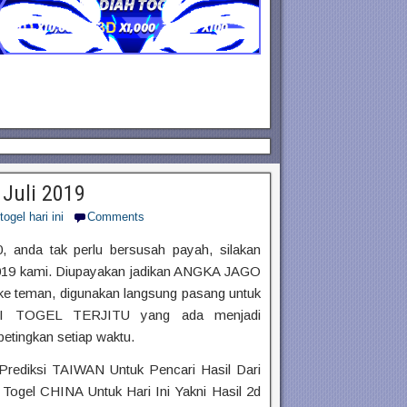
 Juli 2019
togel hari ini
Comments
, anda tak perlu bersusah payah, silakan
i 2019 kami. Diupayakan jadikan ANGKA JAGO
n ke teman, digunakan langsung pasang untuk
KSI TOGEL TERJITU yang ada menjadi
betingkan setiap waktu.
rediksi TAIWAN Untuk Pencari Hasil Dari
ogel CHINA Untuk Hari Ini Yakni Hasil 2d