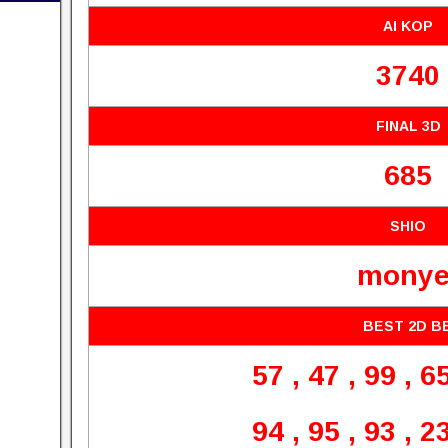
AI KOP
3740
FINAL 3D
685
SHIO
monye
BEST 2D B
57 , 47 , 99 , 6
94 , 95 , 93 , 2