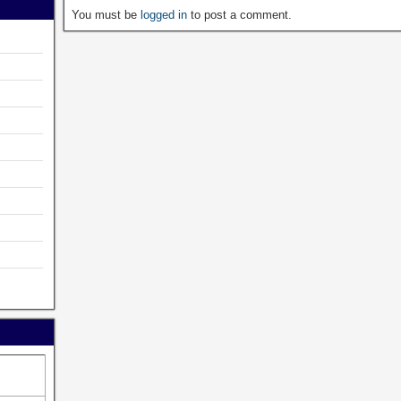
You must be
logged in
to post a comment.