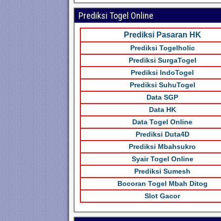
Prediksi Togel Online
Prediksi Pasaran HK
Prediksi Togelholic
Prediksi SurgaTogel
Prediksi IndoTogel
Prediksi SuhuTogel
Data SGP
Data HK
Data Togel Online
Prediksi Duta4D
Prediksi Mbahsukro
Syair Togel Online
Prediksi Sumesh
Bocoran Togel Mbah Ditog
Slot Gacor