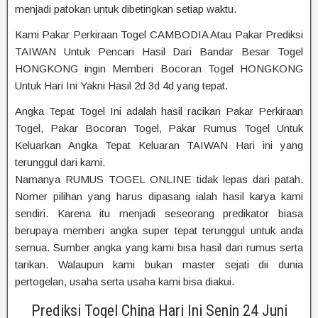
menjadi patokan untuk dibetingkan setiap waktu.
Kami Pakar Perkiraan Togel CAMBODIA Atau Pakar Prediksi
TAIWAN Untuk Pencari Hasil Dari Bandar Besar Togel
HONGKONG ingin Memberi Bocoran Togel HONGKONG
Untuk Hari Ini Yakni Hasil 2d 3d 4d yang tepat.
Angka Tepat Togel Ini adalah hasil racikan Pakar Perkiraan
Togel, Pakar Bocoran Togel, Pakar Rumus Togel Untuk
Keluarkan Angka Tepat Keluaran TAIWAN Hari ini yang
terunggul dari kami.
Namanya RUMUS TOGEL ONLINE tidak lepas dari patah.
Nomer pilihan yang harus dipasang ialah hasil karya kami
sendiri. Karena itu menjadi seseorang predikator biasa
berupaya memberi angka super tepat terunggul untuk anda
semua. Sumber angka yang kami bisa hasil dari rumus serta
tarikan. Walaupun kami bukan master sejati dii dunia
pertogelan, usaha serta usaha kami bisa diakui.
Prediksi Togel China Hari Ini Senin 24 Juni