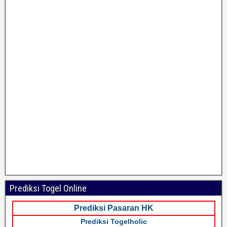
Prediksi Togel Online
Prediksi Pasaran HK
Prediksi Togelholic