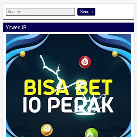
YowesJP