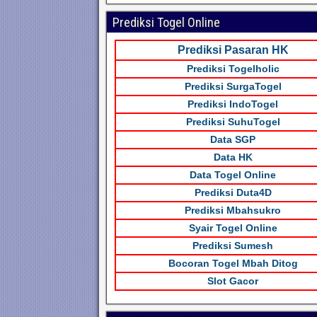
Prediksi Togel Online
Prediksi Pasaran HK
Prediksi Togelholic
Prediksi SurgaTogel
Prediksi IndoTogel
Prediksi SuhuTogel
Data SGP
Data HK
Data Togel Online
Prediksi Duta4D
Prediksi Mbahsukro
Syair Togel Online
Prediksi Sumesh
Bocoran Togel Mbah Ditog
Slot Gacor