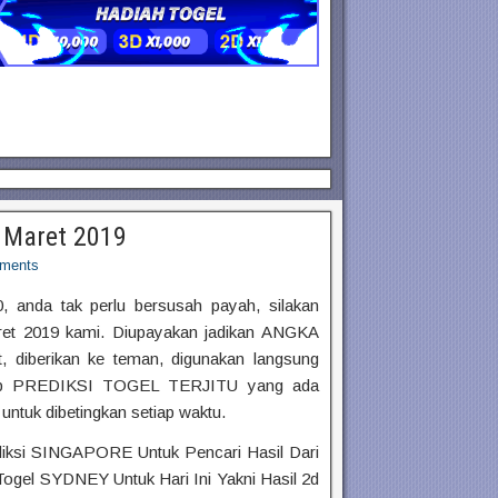
5 Maret 2019
ments
, anda tak perlu bersusah payah, silakan
aret 2019 kami. Diupayakan jadikan ANGKA
, diberikan ke teman, digunakan langsung
arap PREDIKSI TOGEL TERJITU yang ada
untuk dibetingkan setiap waktu.
iksi SINGAPORE Untuk Pencari Hasil Dari
gel SYDNEY Untuk Hari Ini Yakni Hasil 2d