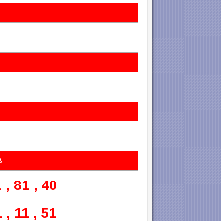
B
1 , 81 , 40
1 , 11 , 51