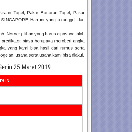
rkiraan Togel, Pakar Bocoran Togel, Pakar
 SINGAPORE Hari ini yang terunggul dari
 Nomer pilihan yang harus dipasang ialah
ng predikator biasa berupaya memberi angka
ka yang kami bisa hasil dari rumus serta
togelan, usaha serta usaha kami bisa diakui.
 Senin 25 Maret 2019
I INI