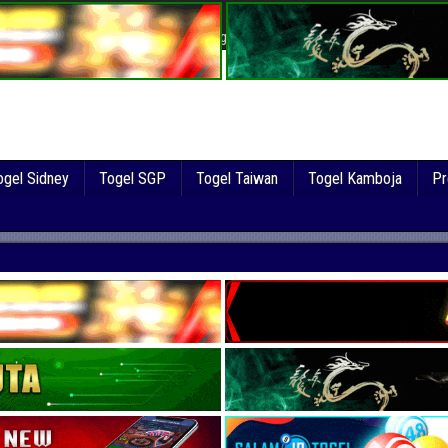
ik
iksi togel online terjitu mulai dari togel hongkong, sidney, cambodia hingga s
ogel Sidney
Togel SGP
Togel Taiwan
Togel Kamboja
Pr