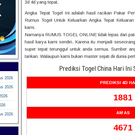
3d 4d yang tepat.
Angka Tepat Togel Ini adalah hasil racikan Pakar Pe
Rumus Togel Untuk Keluarkan Angka Tepat Keluaran
kami.
Namanya RUMUS TOGEL ONLINE tidak lepas dari patah.
hasil karya kami sendiri. Karena itu menjadi seseora
super tepat terunggul untuk anda semua. Sumber ang
tarikan. Walaupun kami bukan master sejati dii dunia per
Prediksi Togel China Hari Ini
tus 2026
PREDIKSI 4D HAR
tus 2026
1881
 2026
2026
AM AS
tus 2026
4671