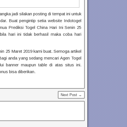
angka jadi silakan posting di tempat ini untuk
ar. Buat pengintip setia website Indotogel
ua Prediksi Togel China Hari Ini Senin 25
ila hari ini tidak berhasil maka coba hari
enin 25 Maret 2019 kami buat. Semoga artikel
 Bagi anda yang sedang mencari Agen Togel
i banner maupun table di atas situs ini.
onus bisa diberikan.
Next Post →