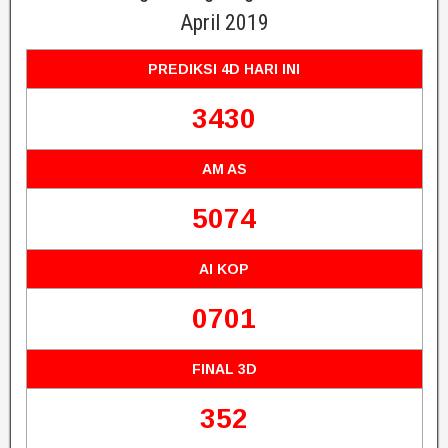
April 2019
PREDIKSI 4D HARI INI
3430
AM AS
5074
AI KOP
0701
FINAL 3D
352