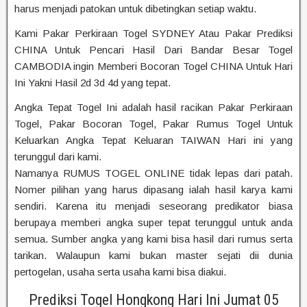
harus menjadi patokan untuk dibetingkan setiap waktu.
Kami Pakar Perkiraan Togel SYDNEY Atau Pakar Prediksi
CHINA Untuk Pencari Hasil Dari Bandar Besar Togel
CAMBODIA ingin Memberi Bocoran Togel CHINA Untuk Hari
Ini Yakni Hasil 2d 3d 4d yang tepat.
Angka Tepat Togel Ini adalah hasil racikan Pakar Perkiraan
Togel, Pakar Bocoran Togel, Pakar Rumus Togel Untuk
Keluarkan Angka Tepat Keluaran TAIWAN Hari ini yang
terunggul dari kami.
Namanya RUMUS TOGEL ONLINE tidak lepas dari patah.
Nomer pilihan yang harus dipasang ialah hasil karya kami
sendiri. Karena itu menjadi seseorang predikator biasa
berupaya memberi angka super tepat terunggul untuk anda
semua. Sumber angka yang kami bisa hasil dari rumus serta
tarikan. Walaupun kami bukan master sejati dii dunia
pertogelan, usaha serta usaha kami bisa diakui.
Prediksi Togel Hongkong Hari Ini Jumat 05