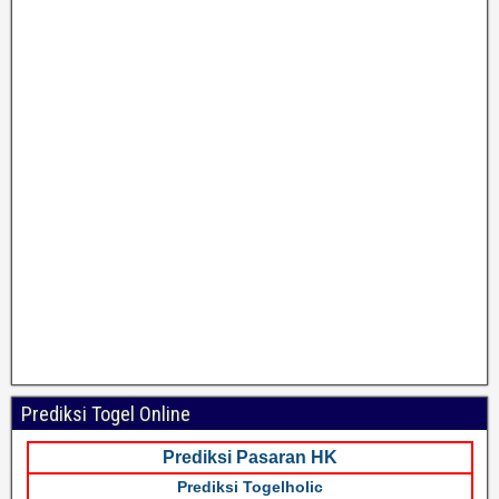
Prediksi Togel Online
Prediksi Pasaran HK
Prediksi Togelholic