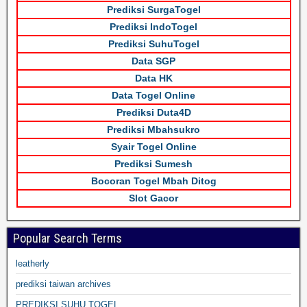
Prediksi SurgaTogel
Prediksi IndoTogel
Prediksi SuhuTogel
Data SGP
Data HK
Data Togel Online
Prediksi Duta4D
Prediksi Mbahsukro
Syair Togel Online
Prediksi Sumesh
Bocoran Togel Mbah Ditog
Slot Gacor
Popular Search Terms
leatherly
prediksi taiwan archives
PREDIKSI SUHU TOGEL