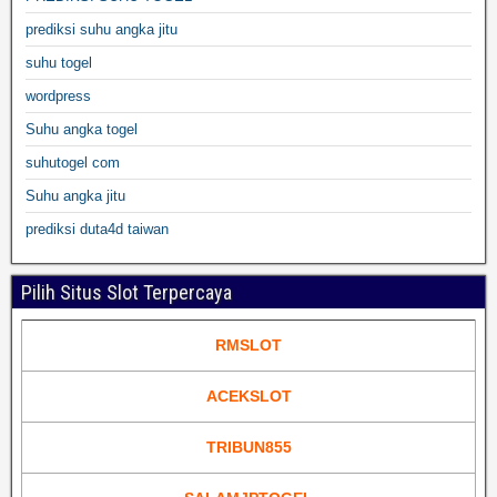
prediksi suhu angka jitu
suhu togel
wordpress
Suhu angka togel
suhutogel com
Suhu angka jitu
prediksi duta4d taiwan
Pilih Situs Slot Terpercaya
RMSLOT
ACEKSLOT
TRIBUN855