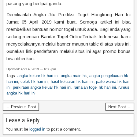
pasang yang berlipat ganda.
Demikianlah Angka Jitu Prediksi Togel Hongkong Hari Ini
Jumat 05 April 2019 kami buat. Semoga artikel ini bisa
memberikan bantuan nomor togel untuk anda. Bagi anda yang
sedang mencari Bandar Togel OnlineTerbaik Indonesia, kami
menyediakannya melalui banner maupun table di atas situs ini.
Gunakan link pendaftaran melalui situs ini agar promo bonus
bisa diberikan.
Updated: April 4, 2019 — 6:35 pm
Tags:
angka keluar hk hari ini
,
angka main hk
,
angka pengeluaran hk
hari ini
,
colok hk hari ini
,
hasil keluaran hk hari ini
,
paito warna hk hari
ini
,
perkiraan angka keluar hk hari ini
,
ramalan togel hk hari ini
,
rumus
angka hk hari ini
← Previous Post
Next Post →
Leave a Reply
You must be
logged in
to post a comment.