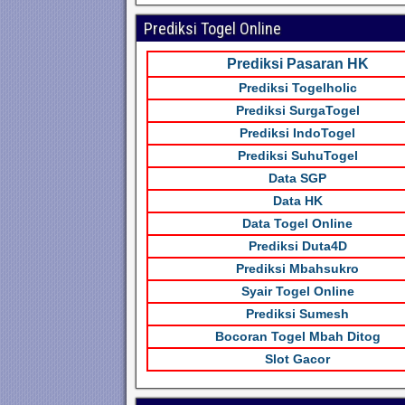
Prediksi Togel Online
Prediksi Pasaran HK
Prediksi Togelholic
Prediksi SurgaTogel
Prediksi IndoTogel
Prediksi SuhuTogel
Data SGP
Data HK
Data Togel Online
Prediksi Duta4D
Prediksi Mbahsukro
Syair Togel Online
Prediksi Sumesh
Bocoran Togel Mbah Ditog
Slot Gacor