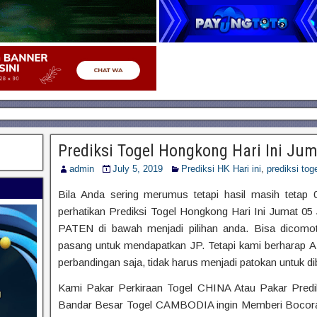
Prediksi Togel Hongkong Hari Ini Jum
admin
July 5, 2019
Prediksi HK Hari ini
,
prediksi toge
Bila Anda sering merumus tetapi hasil masih tetap 0
perhatikan Prediksi Togel Hongkong Hari Ini Jumat 05
PATEN di bawah menjadi pilihan anda. Bisa dicomot
pasang untuk mendapatkan JP. Tetapi kami berhara
perbandingan saja, tidak harus menjadi patokan untuk di
Kami Pakar Perkiraan Togel CHINA Atau Pakar Pred
Bandar Besar Togel CAMBODIA ingin Memberi Bocoran