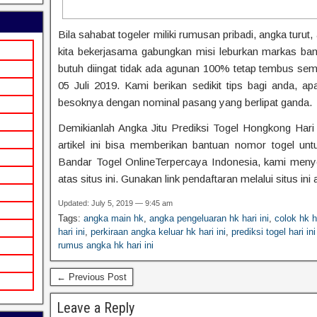
Bila sahabat togeler miliki rumusan pribadi, angka turut, 
kita bekerjasama gabungkan misi leburkan markas band
butuh diingat tidak ada agunan 100% tetap tembus sem
05 Juli 2019. Kami berikan sedikit tips bagi anda, apa
besoknya dengan nominal pasang yang berlipat ganda.
Demikianlah Angka Jitu Prediksi Togel Hongkong Hari
artikel ini bisa memberikan bantuan nomor togel u
Bandar Togel OnlineTerpercaya Indonesia, kami menye
atas situs ini. Gunakan link pendaftaran melalui situs in
Updated: July 5, 2019 — 9:45 am
Tags:
angka main hk
,
angka pengeluaran hk hari ini
,
colok hk ha
hari ini
,
perkiraan angka keluar hk hari ini
,
prediksi togel hari in
rumus angka hk hari ini
← Previous Post
Leave a Reply