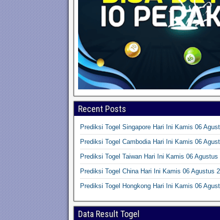
Recent Posts
Prediksi Togel Singapore Hari Ini Kamis 06 Agus
Prediksi Togel Cambodia Hari Ini Kamis 06 Agus
Prediksi Togel Taiwan Hari Ini Kamis 06 Agustus
Prediksi Togel China Hari Ini Kamis 06 Agustus 
Prediksi Togel Hongkong Hari Ini Kamis 06 Agus
Data Result Togel