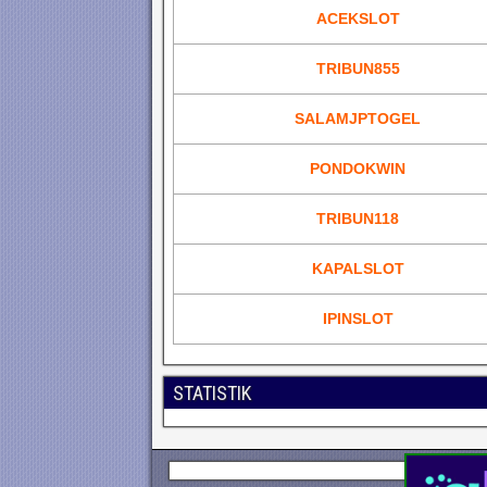
ACEKSLOT
TRIBUN855
SALAMJPTOGEL
PONDOKWIN
TRIBUN118
KAPALSLOT
IPINSLOT
STATISTIK