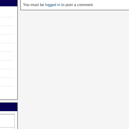
You must be
logged in
to post a comment.