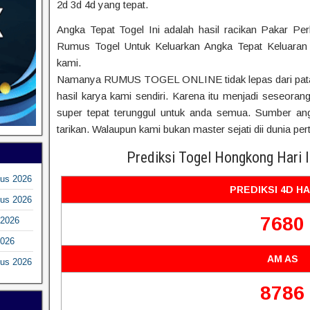
2d 3d 4d yang tepat.
Angka Tepat Togel Ini adalah hasil racikan Pakar Pe
Rumus Togel Untuk Keluarkan Angka Tepat Keluaran
kami.
Namanya RUMUS TOGEL ONLINE tidak lepas dari patah.
hasil karya kami sendiri. Karena itu menjadi seseora
super tepat terunggul untuk anda semua. Sumber ang
tarikan. Walaupun kami bukan master sejati dii dunia per
Prediksi Togel Hongkong Hari 
tus 2026
PREDIKSI 4D HAR
tus 2026
7680
 2026
2026
AM AS
tus 2026
8786