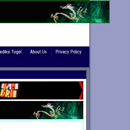
ingapore hari ini
ediksi Togel
About Us
Privacy Policy