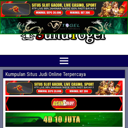
Prediksi Angka Jitu Togel Online Terbaik
Suhutogel adalah situs yang menyediakan beragam prediksi togel online
terjitu mulai dari togel hongkong, sidney, cambodia hingga singapore hari ini
Kumpulan Situs Judi Online Terpercaya