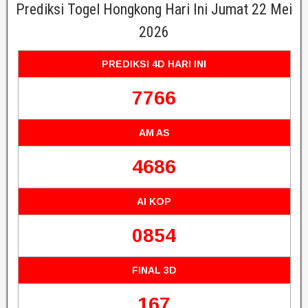
Prediksi Togel Hongkong Hari Ini Jumat 22 Mei
2026
PREDIKSI 4D HARI INI
7766
AM AS
4686
AI KOP
0854
FINAL 3D
167