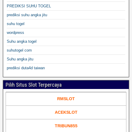
PREDIKSI SUHU TOGEL
prediksi suhu angka jitu
suhu togel
wordpress
Suhu angka togel
suhutogel com
Suhu angka jitu
prediksi duta4d taiwan
Pilih Situs Slot Terpercaya
RMSLOT
ACEKSLOT
TRIBUN855