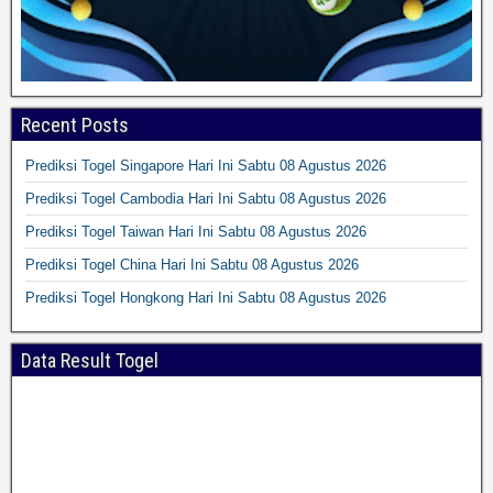
Recent Posts
Prediksi Togel Singapore Hari Ini Sabtu 08 Agustus 2026
Prediksi Togel Cambodia Hari Ini Sabtu 08 Agustus 2026
Prediksi Togel Taiwan Hari Ini Sabtu 08 Agustus 2026
Prediksi Togel China Hari Ini Sabtu 08 Agustus 2026
Prediksi Togel Hongkong Hari Ini Sabtu 08 Agustus 2026
Data Result Togel