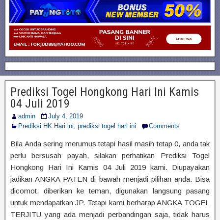
Prediksi Togel Hongkong Hari Ini Kamis
04 Juli 2019
admin
July 4, 2019
Prediksi HK Hari ini
,
prediksi togel hari ini
Comments
Bila Anda sering merumus tetapi hasil masih tetap 0, anda tak
perlu bersusah payah, silakan perhatikan Prediksi Togel
Hongkong Hari Ini Kamis 04 Juli 2019 kami. Diupayakan
jadikan ANGKA PATEN di bawah menjadi pilihan anda. Bisa
dicomot, diberikan ke teman, digunakan langsung pasang
untuk mendapatkan JP. Tetapi kami berharap ANGKA TOGEL
TERJITU yang ada menjadi perbandingan saja, tidak harus