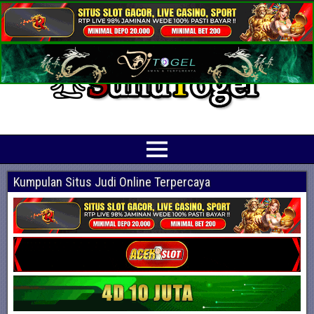
Prediksi Angka Jitu Togel Online Terbaik
Suhutogel adalah situs yang menyediakan beragam prediksi togel online
terjitu mulai dari togel hongkong, sidney, cambodia hingga singapore hari ini
Kumpulan Situs Judi Online Terpercaya