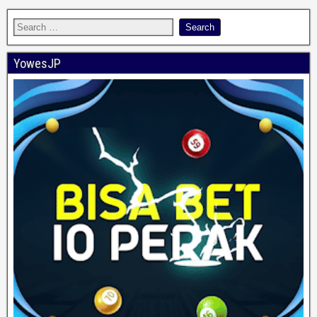
YowesJP