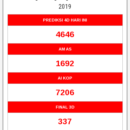
2019
PREDIKSI 4D HARI INI
4646
AM AS
1692
AI KOP
7206
FINAL 3D
337