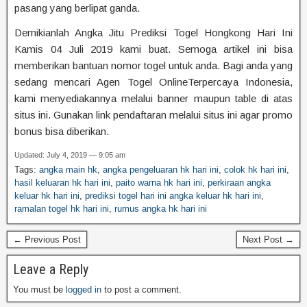
pasang yang berlipat ganda.
Demikianlah Angka Jitu Prediksi Togel Hongkong Hari Ini
Kamis 04 Juli 2019 kami buat. Semoga artikel ini bisa
memberikan bantuan nomor togel untuk anda. Bagi anda yang
sedang mencari Agen Togel OnlineTerpercaya Indonesia,
kami menyediakannya melalui banner maupun table di atas
situs ini. Gunakan link pendaftaran melalui situs ini agar promo
bonus bisa diberikan.
Updated: July 4, 2019 — 9:05 am
Tags:
angka main hk
,
angka pengeluaran hk hari ini
,
colok hk hari ini
,
hasil keluaran hk hari ini
,
paito warna hk hari ini
,
perkiraan angka
keluar hk hari ini
,
prediksi togel hari ini angka keluar hk hari ini
,
ramalan togel hk hari ini
,
rumus angka hk hari ini
← Previous Post
Next Post →
Leave a Reply
You must be
logged in
to post a comment.