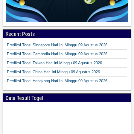
Recent Posts
Prediksi Togel Singapore Hari Ini Minggu 09 Agustus 2026
Prediksi Togel Cambodia Hari Ini Minggu 09 Agustus 2026
Prediksi Togel Taiwan Hari Ini Minggu 09 Agustus 2026
Prediksi Togel China Hari Ini Minggu 09 Agustus 2026
Prediksi Togel Hongkong Hari Ini Minggu 09 Agustus 2026
Data Result Togel