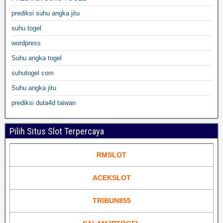
prediksi suhu angka jitu
suhu togel
wordpress
Suhu angka togel
suhutogel com
Suhu angka jitu
prediksi duta4d taiwan
Pilih Situs Slot Terpercaya
RMSLOT
ACEKSLOT
TRIBUN855