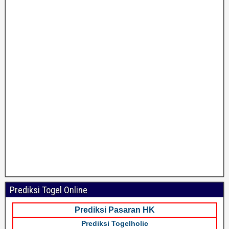
Prediksi Togel Online
Prediksi Pasaran HK
Prediksi Togelholic