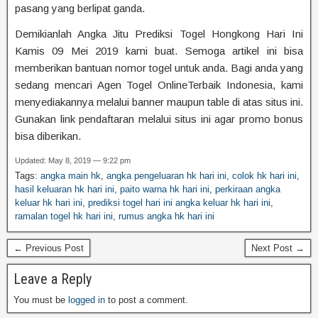
pasang yang berlipat ganda.
Demikianlah Angka Jitu Prediksi Togel Hongkong Hari Ini
Kamis 09 Mei 2019 kami buat. Semoga artikel ini bisa
memberikan bantuan nomor togel untuk anda. Bagi anda yang
sedang mencari Agen Togel OnlineTerbaik Indonesia, kami
menyediakannya melalui banner maupun table di atas situs ini.
Gunakan link pendaftaran melalui situs ini agar promo bonus
bisa diberikan.
Updated: May 8, 2019 — 9:22 pm
Tags:
angka main hk
,
angka pengeluaran hk hari ini
,
colok hk hari ini
,
hasil keluaran hk hari ini
,
paito warna hk hari ini
,
perkiraan angka
keluar hk hari ini
,
prediksi togel hari ini angka keluar hk hari ini
,
ramalan togel hk hari ini
,
rumus angka hk hari ini
← Previous Post
Next Post →
Leave a Reply
You must be
logged in
to post a comment.