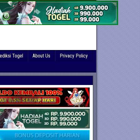
ingapore hari ini
ediksi Togel
About Us
Privacy Policy