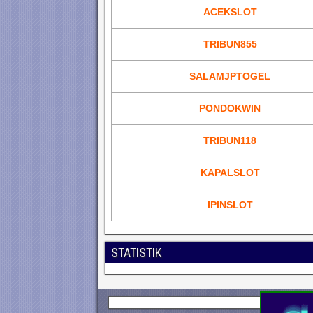
ACEKSLOT
TRIBUN855
SALAMJPTOGEL
PONDOKWIN
TRIBUN118
KAPALSLOT
IPINSLOT
STATISTIK