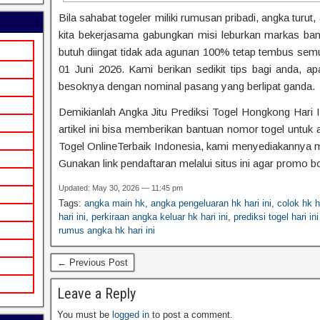
Bila sahabat togeler miliki rumusan pribadi, angka turut, 
kita bekerjasama gabungkan misi leburkan markas band
butuh diingat tidak ada agunan 100% tetap tembus sem
01 Juni 2026. Kami berikan sedikit tips bagi anda, apa
besoknya dengan nominal pasang yang berlipat ganda.
Demikianlah Angka Jitu Prediksi Togel Hongkong Hari 
artikel ini bisa memberikan bantuan nomor togel untu
Togel OnlineTerbaik Indonesia, kami menyediakannya mel
Gunakan link pendaftaran melalui situs ini agar promo b
Updated: May 30, 2026 — 11:45 pm
Tags:
angka main hk
,
angka pengeluaran hk hari ini
,
colok hk ha
hari ini
,
perkiraan angka keluar hk hari ini
,
prediksi togel hari in
rumus angka hk hari ini
← Previous Post
Leave a Reply
You must be
logged in
to post a comment.