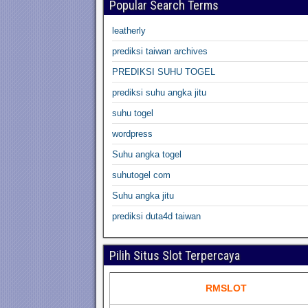
Popular Search Terms
leatherly
prediksi taiwan archives
PREDIKSI SUHU TOGEL
prediksi suhu angka jitu
suhu togel
wordpress
Suhu angka togel
suhutogel com
Suhu angka jitu
prediksi duta4d taiwan
Pilih Situs Slot Terpercaya
RMSLOT