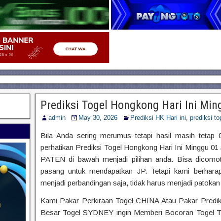
Prediksi Togel Hongkong Hari Ini Mi
admin
May 30, 2026
Prediksi HK Hari ini
,
prediksi tog
Bila Anda sering merumus tetapi hasil masih tetap 0
perhatikan Prediksi Togel Hongkong Hari Ini Minggu 0
PATEN di bawah menjadi pilihan anda. Bisa dicomot
pasang untuk mendapatkan JP. Tetapi kami berh
menjadi perbandingan saja, tidak harus menjadi patokan 
Kami Pakar Perkiraan Togel CHINA Atau Pakar Predik
Besar Togel SYDNEY ingin Memberi Bocoran Togel TA