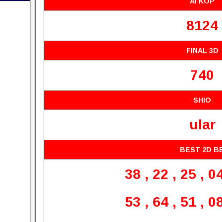
AI KOP
8124
FINAL 3D
740
SHIO
ular
BEST 2D B
38 , 22 , 25 , 0
53 , 64 , 51 , 0