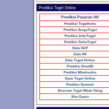
Prediksi Togel Online
Prediksi Pasaran HK
Prediksi Togelholic
Prediksi SurgaTogel
Prediksi IndoTogel
Prediksi SuhuTogel
Data SGP
Data HK
Data Togel Online
Prediksi Duta4D
Prediksi Mbahsukro
Syair Togel Online
Prediksi Sumesh
Bocoran Togel Mbah Ditog
Slot Gacor