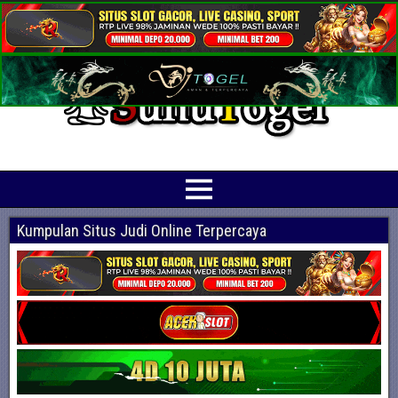
Prediksi Angka Jitu Togel Online Terbaik
Suhutogel adalah situs yang menyediakan beragam prediksi togel online
terjitu mulai dari togel hongkong, sidney, cambodia hingga singapore hari ini
Kumpulan Situs Judi Online Terpercaya