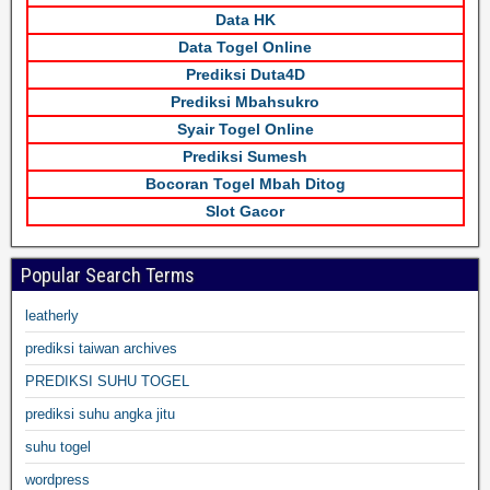
Data HK
Data Togel Online
Prediksi Duta4D
Prediksi Mbahsukro
Syair Togel Online
Prediksi Sumesh
Bocoran Togel Mbah Ditog
Slot Gacor
Popular Search Terms
leatherly
prediksi taiwan archives
PREDIKSI SUHU TOGEL
prediksi suhu angka jitu
suhu togel
wordpress