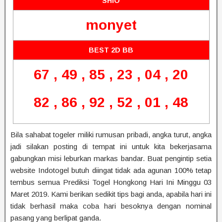
SHIO
monyet
BEST 2D BB
67 , 49 , 85 , 23 , 04 , 20
82 , 86 , 92 , 52 , 01 , 48
Bila sahabat togeler miliki rumusan pribadi, angka turut, angka
jadi silakan posting di tempat ini untuk kita bekerjasama
gabungkan misi leburkan markas bandar. Buat pengintip setia
website Indotogel butuh diingat tidak ada agunan 100% tetap
tembus semua Prediksi Togel Hongkong Hari Ini Minggu 03
Maret 2019. Kami berikan sedikit tips bagi anda, apabila hari ini
tidak berhasil maka coba hari besoknya dengan nominal
pasang yang berlipat ganda.