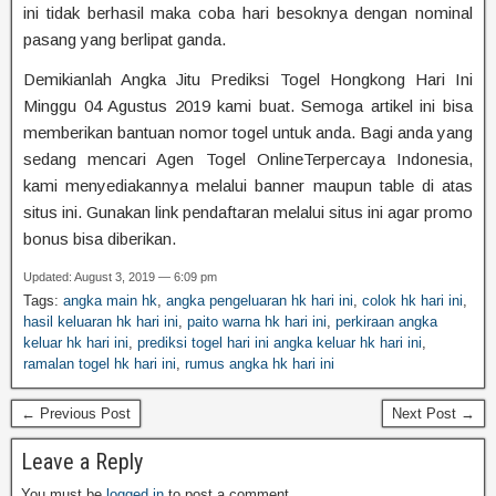
ini tidak berhasil maka coba hari besoknya dengan nominal
pasang yang berlipat ganda.
Demikianlah Angka Jitu Prediksi Togel Hongkong Hari Ini
Minggu 04 Agustus 2019 kami buat. Semoga artikel ini bisa
memberikan bantuan nomor togel untuk anda. Bagi anda yang
sedang mencari Agen Togel OnlineTerpercaya Indonesia,
kami menyediakannya melalui banner maupun table di atas
situs ini. Gunakan link pendaftaran melalui situs ini agar promo
bonus bisa diberikan.
Updated: August 3, 2019 — 6:09 pm
Tags:
angka main hk
,
angka pengeluaran hk hari ini
,
colok hk hari ini
,
hasil keluaran hk hari ini
,
paito warna hk hari ini
,
perkiraan angka
keluar hk hari ini
,
prediksi togel hari ini angka keluar hk hari ini
,
ramalan togel hk hari ini
,
rumus angka hk hari ini
← Previous Post
Next Post →
Leave a Reply
You must be
logged in
to post a comment.