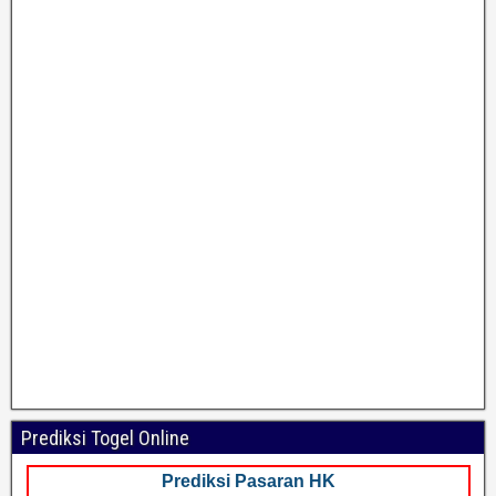
Prediksi Togel Online
Prediksi Pasaran HK