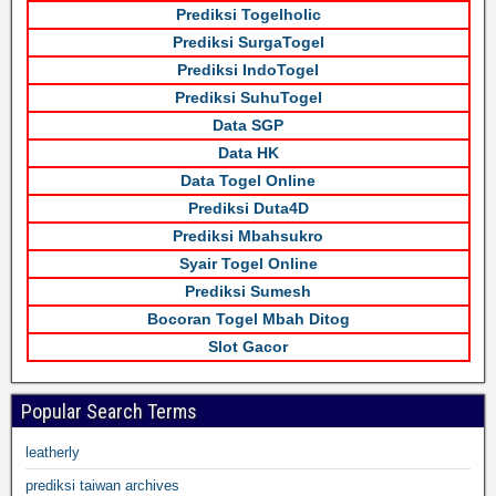
Prediksi Togelholic
Prediksi SurgaTogel
Prediksi IndoTogel
Prediksi SuhuTogel
Data SGP
Data HK
Data Togel Online
Prediksi Duta4D
Prediksi Mbahsukro
Syair Togel Online
Prediksi Sumesh
Bocoran Togel Mbah Ditog
Slot Gacor
Popular Search Terms
leatherly
prediksi taiwan archives