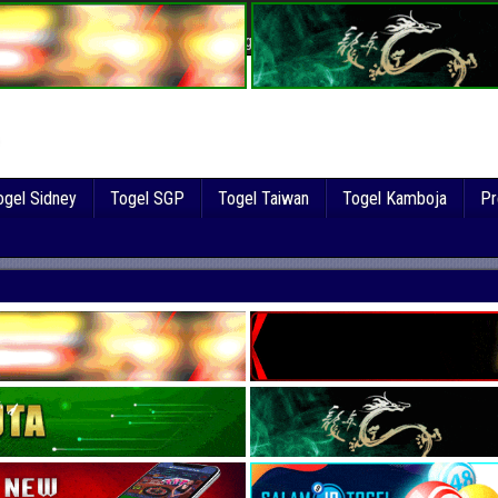
ik
iksi togel online terjitu mulai dari togel hongkong, sidney, cambodia hingga s
ogel Sidney
Togel SGP
Togel Taiwan
Togel Kamboja
Pr