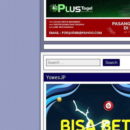
YowesJP