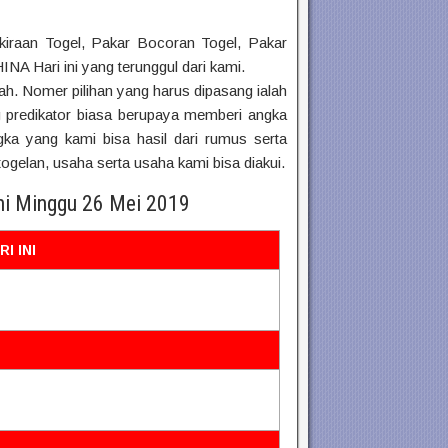
rkiraan Togel, Pakar Bocoran Togel, Pakar
A Hari ini yang terunggul dari kami.
 Nomer pilihan yang harus dipasang ialah
ng predikator biasa berupaya memberi angka
ka yang kami bisa hasil dari rumus serta
togelan, usaha serta usaha kami bisa diakui.
Ini Minggu 26 Mei 2019
I INI