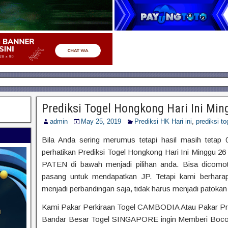
Prediksi Togel Hongkong Hari Ini Mi
admin
May 25, 2019
Prediksi HK Hari ini
,
prediksi tog
Bila Anda sering merumus tetapi hasil masih tetap 0
perhatikan Prediksi Togel Hongkong Hari Ini Minggu 2
PATEN di bawah menjadi pilihan anda. Bisa dicomot
pasang untuk mendapatkan JP. Tetapi kami berh
menjadi perbandingan saja, tidak harus menjadi patokan 
Kami Pakar Perkiraan Togel CAMBODIA Atau Pakar Pr
Bandar Besar Togel SINGAPORE ingin Memberi Bocora