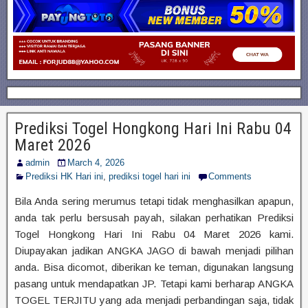
Prediksi Togel Hongkong Hari Ini Rabu 04
Maret 2026
admin
March 4, 2026
Prediksi HK Hari ini
,
prediksi togel hari ini
Comments
Bila Anda sering merumus tetapi tidak menghasilkan apapun,
anda tak perlu bersusah payah, silakan perhatikan Prediksi
Togel Hongkong Hari Ini Rabu 04 Maret 2026 kami.
Diupayakan jadikan ANGKA JAGO di bawah menjadi pilihan
anda. Bisa dicomot, diberikan ke teman, digunakan langsung
pasang untuk mendapatkan JP. Tetapi kami berharap ANGKA
TOGEL TERJITU yang ada menjadi perbandingan saja, tidak