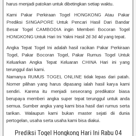
harus menjadi patokan untuk dibetingkan setiap waktu.
Kami Pakar Perkiraan Togel HONGKONG Atau Pakar
Prediksi SINGAPORE Untuk Pencari Hasil Dari Bandar
Besar Togel CAMBODIA ingin Memberi Bocoran Togel
HONGKONG Untuk Hari Ini Yakni Hasil 2d 3d 4d yang tepat.
Angka Tepat Togel Ini adalah hasil racikan Pakar Perkiraan
Togel, Pakar Bocoran Togel, Pakar Rumus Togel Untuk
Keluarkan Angka Tepat Keluaran CHINA Hari ini yang
terunggul dari kami.
Namanya RUMUS TOGEL ONLINE tidak lepas dari patah.
Nomer pilihan yang harus dipasang ialah hasil karya kami
sendiri. Karena itu menjadi seseorang predikator biasa
berupaya memberi angka super tepat terunggul untuk anda
semua. Sumber angka yang kami bisa hasil dari rumus serta
tarikan. Walaupun kami bukan master sejati dii dunia
pertogelan, usaha serta usaha kami bisa diakui.
Prediksi Togel Hongkong Hari Ini Rabu 04