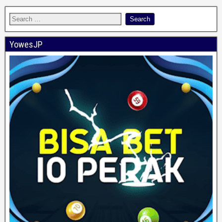
YowesJP