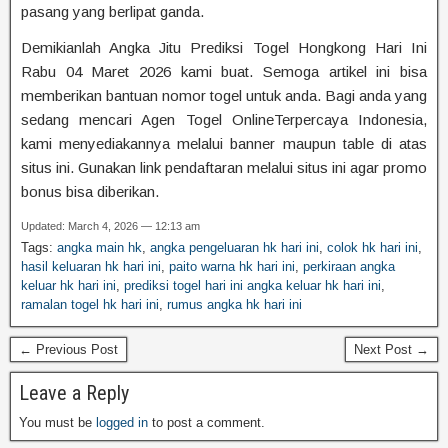
pasang yang berlipat ganda.
Demikianlah Angka Jitu Prediksi Togel Hongkong Hari Ini
Rabu 04 Maret 2026 kami buat. Semoga artikel ini bisa
memberikan bantuan nomor togel untuk anda. Bagi anda yang
sedang mencari Agen Togel OnlineTerpercaya Indonesia,
kami menyediakannya melalui banner maupun table di atas
situs ini. Gunakan link pendaftaran melalui situs ini agar promo
bonus bisa diberikan.
Updated: March 4, 2026 — 12:13 am
Tags:
angka main hk
,
angka pengeluaran hk hari ini
,
colok hk hari ini
,
hasil keluaran hk hari ini
,
paito warna hk hari ini
,
perkiraan angka
keluar hk hari ini
,
prediksi togel hari ini angka keluar hk hari ini
,
ramalan togel hk hari ini
,
rumus angka hk hari ini
← Previous Post
Next Post →
Leave a Reply
You must be
logged in
to post a comment.