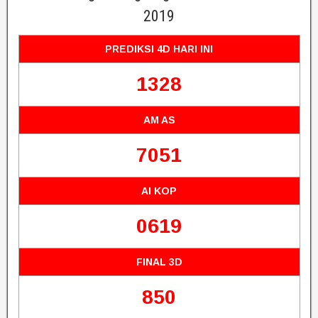
2019
PREDIKSI 4D HARI INI
1328
AM AS
7051
AI KOP
0619
FINAL 3D
850