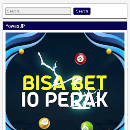
YowesJP