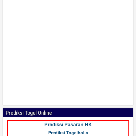
Prediksi Togel Online
Prediksi Pasaran HK
Prediksi Togelholic