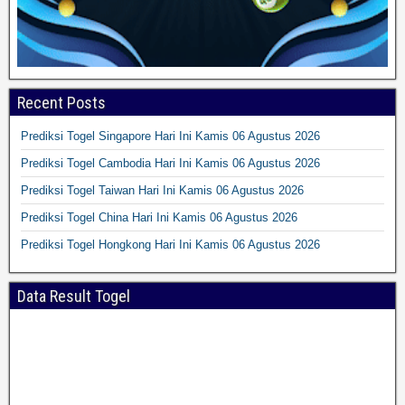
Recent Posts
Prediksi Togel Singapore Hari Ini Kamis 06 Agustus 2026
Prediksi Togel Cambodia Hari Ini Kamis 06 Agustus 2026
Prediksi Togel Taiwan Hari Ini Kamis 06 Agustus 2026
Prediksi Togel China Hari Ini Kamis 06 Agustus 2026
Prediksi Togel Hongkong Hari Ini Kamis 06 Agustus 2026
Data Result Togel