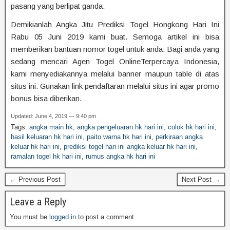
pasang yang berlipat ganda.
Demikianlah Angka Jitu Prediksi Togel Hongkong Hari Ini
Rabu 05 Juni 2019 kami buat. Semoga artikel ini bisa
memberikan bantuan nomor togel untuk anda. Bagi anda yang
sedang mencari Agen Togel OnlineTerpercaya Indonesia,
kami menyediakannya melalui banner maupun table di atas
situs ini. Gunakan link pendaftaran melalui situs ini agar promo
bonus bisa diberikan.
Updated: June 4, 2019 — 9:40 pm
Tags:
angka main hk
,
angka pengeluaran hk hari ini
,
colok hk hari ini
,
hasil keluaran hk hari ini
,
paito warna hk hari ini
,
perkiraan angka
keluar hk hari ini
,
prediksi togel hari ini angka keluar hk hari ini
,
ramalan togel hk hari ini
,
rumus angka hk hari ini
← Previous Post
Next Post →
Leave a Reply
You must be
logged in
to post a comment.