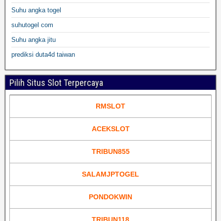
Suhu angka togel
suhutogel com
Suhu angka jitu
prediksi duta4d taiwan
Pilih Situs Slot Terpercaya
RMSLOT
ACEKSLOT
TRIBUN855
SALAMJPTOGEL
PONDOKWIN
TRIBUN118