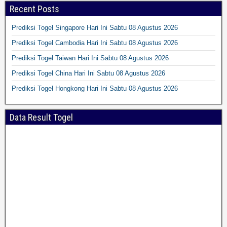
Recent Posts
Prediksi Togel Singapore Hari Ini Sabtu 08 Agustus 2026
Prediksi Togel Cambodia Hari Ini Sabtu 08 Agustus 2026
Prediksi Togel Taiwan Hari Ini Sabtu 08 Agustus 2026
Prediksi Togel China Hari Ini Sabtu 08 Agustus 2026
Prediksi Togel Hongkong Hari Ini Sabtu 08 Agustus 2026
Data Result Togel