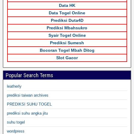
Data HK
Data Togel Online
Prediksi Duta4D
Prediksi Mbahsukro
Syair Togel Online
Prediksi Sumesh
Bocoran Togel Mbah Ditog
Slot Gacor
Popular Search Terms
leatherly
prediksi taiwan archives
PREDIKSI SUHU TOGEL
prediksi suhu angka jitu
suhu togel
wordpress