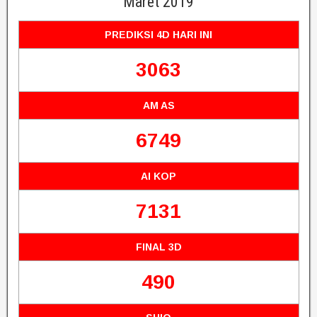
Maret 2019
PREDIKSI 4D HARI INI
3063
AM AS
6749
AI KOP
7131
FINAL 3D
490