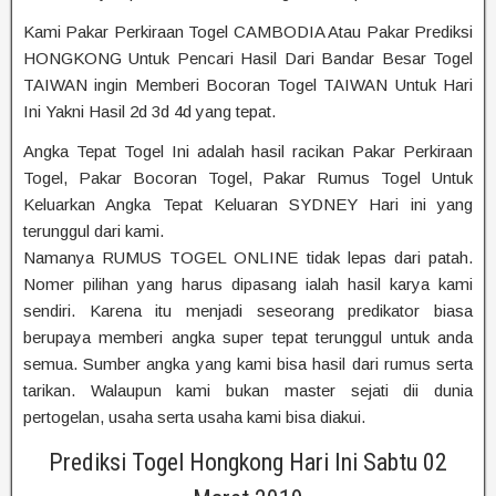
Kami Pakar Perkiraan Togel CAMBODIA Atau Pakar Prediksi
HONGKONG Untuk Pencari Hasil Dari Bandar Besar Togel
TAIWAN ingin Memberi Bocoran Togel TAIWAN Untuk Hari
Ini Yakni Hasil 2d 3d 4d yang tepat.
Angka Tepat Togel Ini adalah hasil racikan Pakar Perkiraan
Togel, Pakar Bocoran Togel, Pakar Rumus Togel Untuk
Keluarkan Angka Tepat Keluaran SYDNEY Hari ini yang
terunggul dari kami.
Namanya RUMUS TOGEL ONLINE tidak lepas dari patah.
Nomer pilihan yang harus dipasang ialah hasil karya kami
sendiri. Karena itu menjadi seseorang predikator biasa
berupaya memberi angka super tepat terunggul untuk anda
semua. Sumber angka yang kami bisa hasil dari rumus serta
tarikan. Walaupun kami bukan master sejati dii dunia
pertogelan, usaha serta usaha kami bisa diakui.
Prediksi Togel Hongkong Hari Ini Sabtu 02