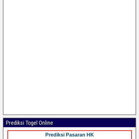
Prediksi Togel Online
Prediksi Pasaran HK