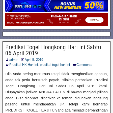
Prediksi Togel Hongkong Hari Ini Sabtu
06 April 2019
admin
April 5, 2019
Prediksi HK Hari ini
,
prediksi togel hari ini
Comments
Bila Anda sering merumus tetapi tidak menghasilkan apapun,
anda tak perlu bersusah payah, silakan perhatikan Prediksi
Togel Hongkong Hari Ini Sabtu 06 April 2019 kami.
Diupayakan jadikan ANGKA PATEN di bawah menjadi pilihan
anda. Bisa dicomot, diberikan ke teman, digunakan langsung
pasang untuk mendapatkan JP. Tetapi kami berharap
PREDIKSI TOGEL TERJITU yang ada menjadi perbandingan