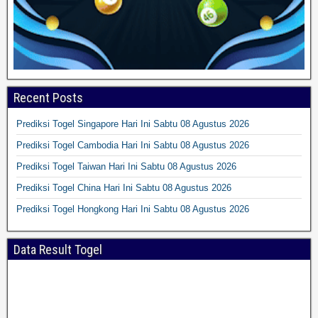
Recent Posts
Prediksi Togel Singapore Hari Ini Sabtu 08 Agustus 2026
Prediksi Togel Cambodia Hari Ini Sabtu 08 Agustus 2026
Prediksi Togel Taiwan Hari Ini Sabtu 08 Agustus 2026
Prediksi Togel China Hari Ini Sabtu 08 Agustus 2026
Prediksi Togel Hongkong Hari Ini Sabtu 08 Agustus 2026
Data Result Togel