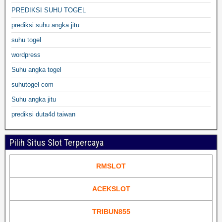
PREDIKSI SUHU TOGEL
prediksi suhu angka jitu
suhu togel
wordpress
Suhu angka togel
suhutogel com
Suhu angka jitu
prediksi duta4d taiwan
Pilih Situs Slot Terpercaya
RMSLOT
ACEKSLOT
TRIBUN855