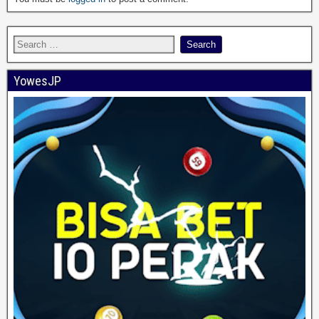
YowesJP