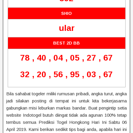
SHIO
ular
BEST 2D BB
78 , 40 , 04 , 05 , 27 , 67
32 , 20 , 56 , 95 , 03 , 67
Bila sahabat togeler miliki rumusan pribadi, angka turut, angka
jadi silakan posting di tempat ini untuk kita bekerjasama
gabungkan misi leburkan markas bandar. Buat pengintip setia
website Indotogel butuh diingat tidak ada agunan 100% tetap
tembus semua Prediksi Togel Hongkong Hari Ini Sabtu 06
April 2019. Kami berikan sedikit tips bagi anda, apabila hari ini