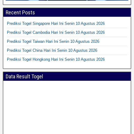
Recent Posts
Prediksi Togel Singapore Hari Ini Senin 10 Agustus 2026
Prediksi Togel Cambodia Hari Ini Senin 10 Agustus 2026
Prediksi Togel Taiwan Hari Ini Senin 10 Agustus 2026
Prediksi Togel China Hari Ini Senin 10 Agustus 2026
Prediksi Togel Hongkong Hari Ini Senin 10 Agustus 2026
Data Result Togel