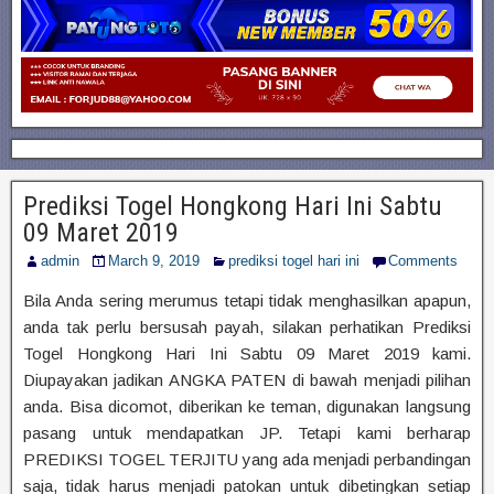
Prediksi Togel Hongkong Hari Ini Sabtu
09 Maret 2019
admin
March 9, 2019
prediksi togel hari ini
Comments
Bila Anda sering merumus tetapi tidak menghasilkan apapun,
anda tak perlu bersusah payah, silakan perhatikan Prediksi
Togel Hongkong Hari Ini Sabtu 09 Maret 2019 kami.
Diupayakan jadikan ANGKA PATEN di bawah menjadi pilihan
anda. Bisa dicomot, diberikan ke teman, digunakan langsung
pasang untuk mendapatkan JP. Tetapi kami berharap
PREDIKSI TOGEL TERJITU yang ada menjadi perbandingan
saja, tidak harus menjadi patokan untuk dibetingkan setiap