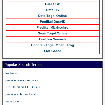
Data SGP
Data HK
Data Togel Online
Prediksi Duta4D
Prediksi Mbahsukro
Syair Togel Online
Prediksi Sumesh
Bocoran Togel Mbah Ditog
Slot Gacor
Popular Search Terms
leatherly
prediksi taiwan archives
PREDIKSI SUHU TOGEL
prediksi suhu angka jitu
suhu togel