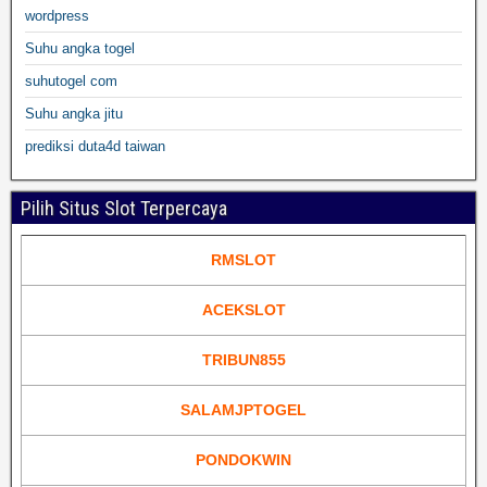
wordpress
Suhu angka togel
suhutogel com
Suhu angka jitu
prediksi duta4d taiwan
Pilih Situs Slot Terpercaya
RMSLOT
ACEKSLOT
TRIBUN855
SALAMJPTOGEL
PONDOKWIN