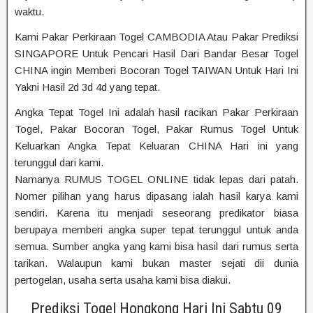
waktu.
Kami Pakar Perkiraan Togel CAMBODIA Atau Pakar Prediksi
SINGAPORE Untuk Pencari Hasil Dari Bandar Besar Togel
CHINA ingin Memberi Bocoran Togel TAIWAN Untuk Hari Ini
Yakni Hasil 2d 3d 4d yang tepat.
Angka Tepat Togel Ini adalah hasil racikan Pakar Perkiraan
Togel, Pakar Bocoran Togel, Pakar Rumus Togel Untuk
Keluarkan Angka Tepat Keluaran CHINA Hari ini yang
terunggul dari kami.
Namanya RUMUS TOGEL ONLINE tidak lepas dari patah.
Nomer pilihan yang harus dipasang ialah hasil karya kami
sendiri. Karena itu menjadi seseorang predikator biasa
berupaya memberi angka super tepat terunggul untuk anda
semua. Sumber angka yang kami bisa hasil dari rumus serta
tarikan. Walaupun kami bukan master sejati dii dunia
pertogelan, usaha serta usaha kami bisa diakui.
Prediksi Togel Hongkong Hari Ini Sabtu 09