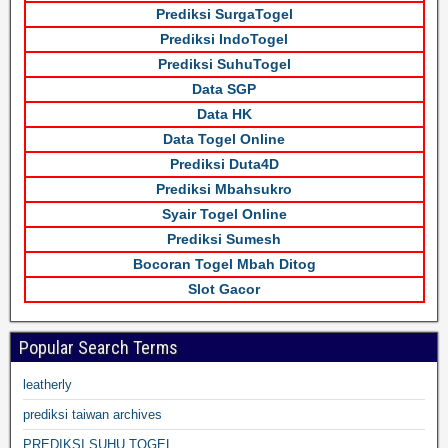
Prediksi SurgaTogel
Prediksi IndoTogel
Prediksi SuhuTogel
Data SGP
Data HK
Data Togel Online
Prediksi Duta4D
Prediksi Mbahsukro
Syair Togel Online
Prediksi Sumesh
Bocoran Togel Mbah Ditog
Slot Gacor
Popular Search Terms
leatherly
prediksi taiwan archives
PREDIKSI SUHU TOGEL