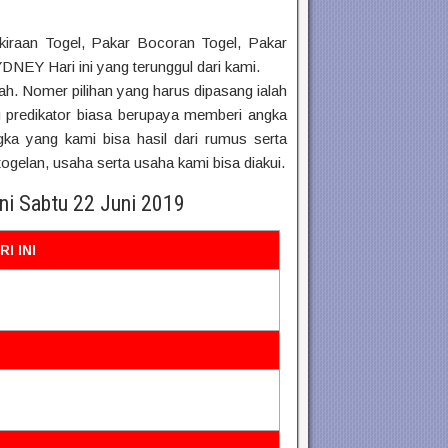
rkiraan Togel, Pakar Bocoran Togel, Pakar
NEY Hari ini yang terunggul dari kami.
 Nomer pilihan yang harus dipasang ialah
ng predikator biasa berupaya memberi angka
ka yang kami bisa hasil dari rumus serta
togelan, usaha serta usaha kami bisa diakui.
Ini Sabtu 22 Juni 2019
I INI