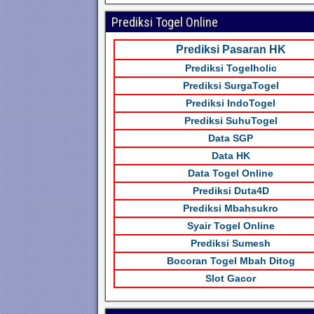
Prediksi Togel Online
Prediksi Pasaran HK
Prediksi Togelholic
Prediksi SurgaTogel
Prediksi IndoTogel
Prediksi SuhuTogel
Data SGP
Data HK
Data Togel Online
Prediksi Duta4D
Prediksi Mbahsukro
Syair Togel Online
Prediksi Sumesh
Bocoran Togel Mbah Ditog
Slot Gacor