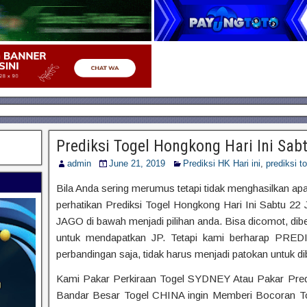
Prediksi Togel Hongkong Hari Ini Sab
admin
June 21, 2019
Prediksi HK Hari ini
,
prediksi to
Bila Anda sering merumus tetapi tidak menghasilkan apa
perhatikan Prediksi Togel Hongkong Hari Ini Sabtu 22
JAGO di bawah menjadi pilihan anda. Bisa dicomot, dib
untuk mendapatkan JP. Tetapi kami berharap PR
perbandingan saja, tidak harus menjadi patokan untuk di
Kami Pakar Perkiraan Togel SYDNEY Atau Pakar Pre
Bandar Besar Togel CHINA ingin Memberi Bocoran To