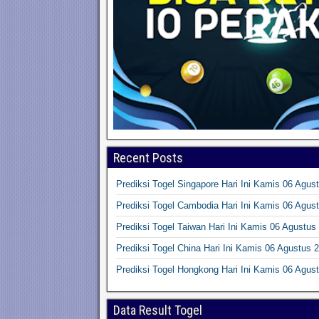
Recent Posts
Prediksi Togel Singapore Hari Ini Kamis 06 Agus
Prediksi Togel Cambodia Hari Ini Kamis 06 Agus
Prediksi Togel Taiwan Hari Ini Kamis 06 Agustus
Prediksi Togel China Hari Ini Kamis 06 Agustus 
Prediksi Togel Hongkong Hari Ini Kamis 06 Agus
Data Result Togel