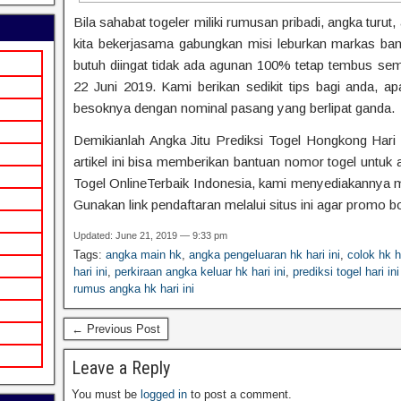
Bila sahabat togeler miliki rumusan pribadi, angka turut, 
kita bekerjasama gabungkan misi leburkan markas band
butuh diingat tidak ada agunan 100% tetap tembus sem
22 Juni 2019. Kami berikan sedikit tips bagi anda, apa
besoknya dengan nominal pasang yang berlipat ganda.
Demikianlah Angka Jitu Prediksi Togel Hongkong Hari
artikel ini bisa memberikan bantuan nomor togel untu
Togel OnlineTerbaik Indonesia, kami menyediakannya mel
Gunakan link pendaftaran melalui situs ini agar promo b
Updated: June 21, 2019 — 9:33 pm
Tags:
angka main hk
,
angka pengeluaran hk hari ini
,
colok hk ha
hari ini
,
perkiraan angka keluar hk hari ini
,
prediksi togel hari in
rumus angka hk hari ini
← Previous Post
Leave a Reply
You must be
logged in
to post a comment.