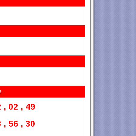
B
2 , 02 , 49
3 , 56 , 30