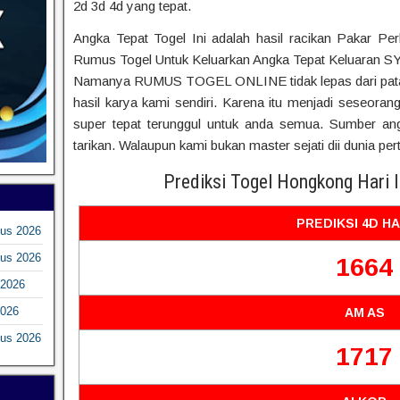
2d 3d 4d yang tepat.
Angka Tepat Togel Ini adalah hasil racikan Pakar Pe
Rumus Togel Untuk Keluarkan Angka Tepat Keluaran SYD
Namanya RUMUS TOGEL ONLINE tidak lepas dari patah.
hasil karya kami sendiri. Karena itu menjadi seseora
super tepat terunggul untuk anda semua. Sumber ang
tarikan. Walaupun kami bukan master sejati dii dunia per
Prediksi Togel Hongkong Hari 
PREDIKSI 4D HAR
tus 2026
tus 2026
1664
 2026
2026
AM AS
tus 2026
1717