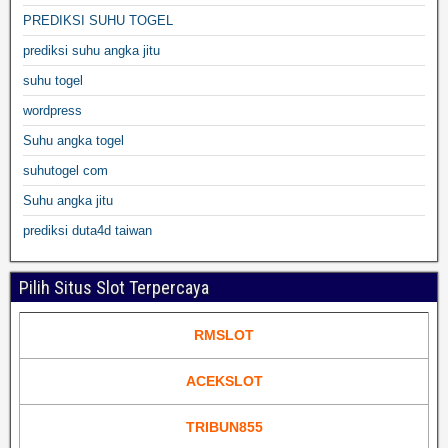
PREDIKSI SUHU TOGEL
prediksi suhu angka jitu
suhu togel
wordpress
Suhu angka togel
suhutogel com
Suhu angka jitu
prediksi duta4d taiwan
Pilih Situs Slot Terpercaya
RMSLOT
ACEKSLOT
TRIBUN855