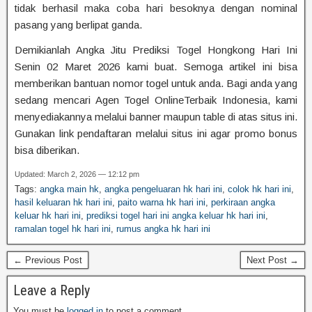
tidak berhasil maka coba hari besoknya dengan nominal
pasang yang berlipat ganda.
Demikianlah Angka Jitu Prediksi Togel Hongkong Hari Ini
Senin 02 Maret 2026 kami buat. Semoga artikel ini bisa
memberikan bantuan nomor togel untuk anda. Bagi anda yang
sedang mencari Agen Togel OnlineTerbaik Indonesia, kami
menyediakannya melalui banner maupun table di atas situs ini.
Gunakan link pendaftaran melalui situs ini agar promo bonus
bisa diberikan.
Updated: March 2, 2026 — 12:12 pm
Tags:
angka main hk
,
angka pengeluaran hk hari ini
,
colok hk hari ini
,
hasil keluaran hk hari ini
,
paito warna hk hari ini
,
perkiraan angka
keluar hk hari ini
,
prediksi togel hari ini angka keluar hk hari ini
,
ramalan togel hk hari ini
,
rumus angka hk hari ini
← Previous Post
Next Post →
Leave a Reply
You must be
logged in
to post a comment.