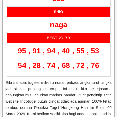
SHIO
naga
BEST 2D BB
95 , 91 , 94 , 40 , 55 , 53
54 , 28 , 74 , 68 , 72 , 76
Bila sahabat togeler miliki rumusan pribadi, angka turut, angka
jadi silakan posting di tempat ini untuk kita bekerjasama
gabungkan misi leburkan markas bandar. Buat pengintip setia
website Indotogel butuh diingat tidak ada agunan 100% tetap
tembus semua Prediksi Togel Hongkong Hari Ini Senin 02
Maret 2026. Kami berikan sedikit tips bagi anda, apabila hari ini