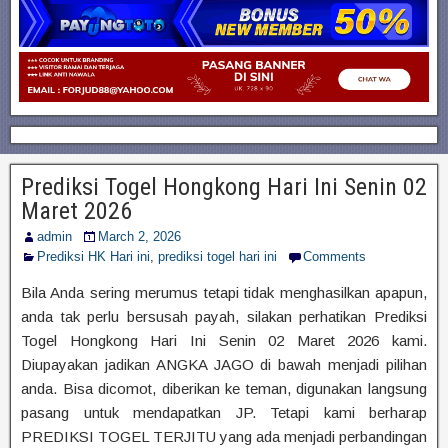
Prediksi Togel Hongkong Hari Ini Senin 02
Maret 2026
admin
March 2, 2026
Prediksi HK Hari ini
,
prediksi togel hari ini
Comments
Bila Anda sering merumus tetapi tidak menghasilkan apapun,
anda tak perlu bersusah payah, silakan perhatikan Prediksi
Togel Hongkong Hari Ini Senin 02 Maret 2026 kami.
Diupayakan jadikan ANGKA JAGO di bawah menjadi pilihan
anda. Bisa dicomot, diberikan ke teman, digunakan langsung
pasang untuk mendapatkan JP. Tetapi kami berharap
PREDIKSI TOGEL TERJITU yang ada menjadi perbandingan