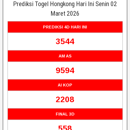
Prediksi Togel Hongkong Hari Ini Senin 02
Maret 2026
PREDIKSI 4D HARI INI
3544
AM AS
9594
AI KOP
2208
FINAL 3D
558