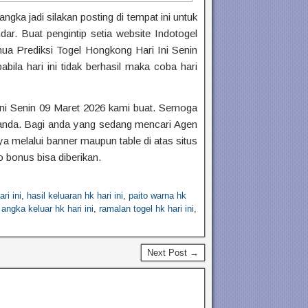
angka jadi silakan posting di tempat ini untuk
ar. Buat pengintip setia website Indotogel
ua Prediksi Togel Hongkong Hari Ini Senin
abila hari ini tidak berhasil maka coba hari
Ini Senin 09 Maret 2026 kami buat. Semoga
k anda. Bagi anda yang sedang mencari Agen
 melalui banner maupun table di atas situs
o bonus bisa diberikan.
ri ini
,
hasil keluaran hk hari ini
,
paito warna hk
i angka keluar hk hari ini
,
ramalan togel hk hari ini
,
Next Post →