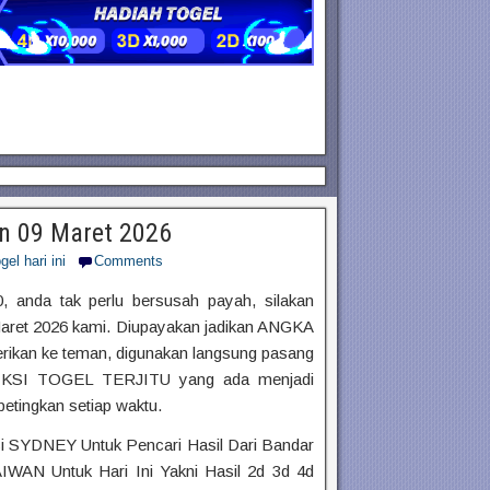
in 09 Maret 2026
gel hari ini
Comments
, anda tak perlu bersusah payah, silakan
 Maret 2026 kami. Diupayakan jadikan ANGKA
erikan ke teman, digunakan langsung pasang
EDIKSI TOGEL TERJITU yang ada menjadi
betingkan setiap waktu.
i SYDNEY Untuk Pencari Hasil Dari Bandar
WAN Untuk Hari Ini Yakni Hasil 2d 3d 4d