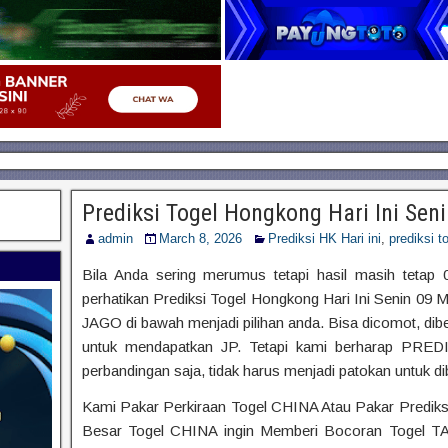
Prediksi Togel Hongkong Hari Ini Sen
admin
March 8, 2026
Prediksi HK Hari ini
,
prediksi to
Bila Anda sering merumus tetapi hasil masih tetap 0
perhatikan Prediksi Togel Hongkong Hari Ini Senin 09
JAGO di bawah menjadi pilihan anda. Bisa dicomot, dib
untuk mendapatkan JP. Tetapi kami berharap PR
perbandingan saja, tidak harus menjadi patokan untuk di
Kami Pakar Perkiraan Togel CHINA Atau Pakar Prediks
Besar Togel CHINA ingin Memberi Bocoran Togel TAI