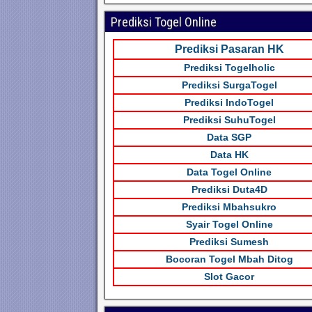
Prediksi Togel Online
Prediksi Pasaran HK
Prediksi Togelholic
Prediksi SurgaTogel
Prediksi IndoTogel
Prediksi SuhuTogel
Data SGP
Data HK
Data Togel Online
Prediksi Duta4D
Prediksi Mbahsukro
Syair Togel Online
Prediksi Sumesh
Bocoran Togel Mbah Ditog
Slot Gacor