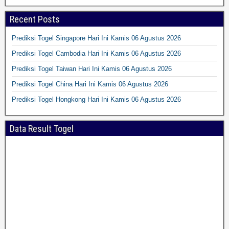
Recent Posts
Prediksi Togel Singapore Hari Ini Kamis 06 Agustus 2026
Prediksi Togel Cambodia Hari Ini Kamis 06 Agustus 2026
Prediksi Togel Taiwan Hari Ini Kamis 06 Agustus 2026
Prediksi Togel China Hari Ini Kamis 06 Agustus 2026
Prediksi Togel Hongkong Hari Ini Kamis 06 Agustus 2026
Data Result Togel