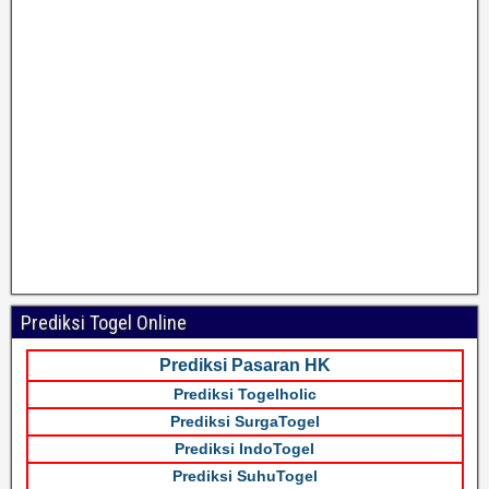
Prediksi Togel Online
Prediksi Pasaran HK
Prediksi Togelholic
Prediksi SurgaTogel
Prediksi IndoTogel
Prediksi SuhuTogel