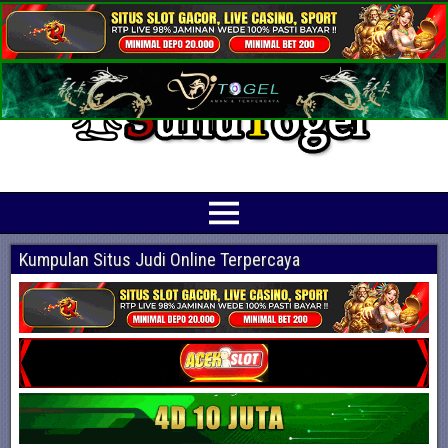
Prediksi Angka Jitu Togel Online Terbaik
Suhutogel adalah situs yang menyediakan beragam prediksi togel online
terjitu mulai dari togel hongkong, sidney, cambodia hingga singapore hari ini
Kumpulan Situs Judi Online Terpercaya