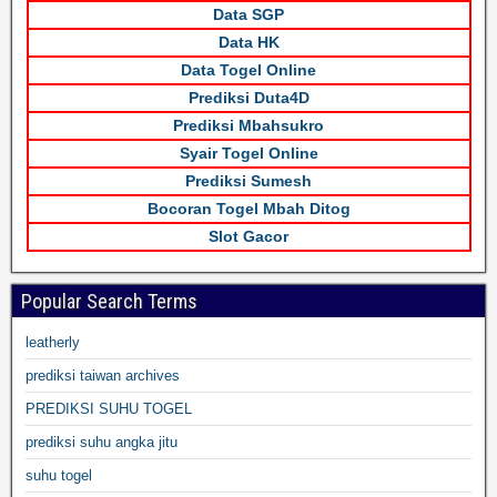
Data SGP
Data HK
Data Togel Online
Prediksi Duta4D
Prediksi Mbahsukro
Syair Togel Online
Prediksi Sumesh
Bocoran Togel Mbah Ditog
Slot Gacor
Popular Search Terms
leatherly
prediksi taiwan archives
PREDIKSI SUHU TOGEL
prediksi suhu angka jitu
suhu togel