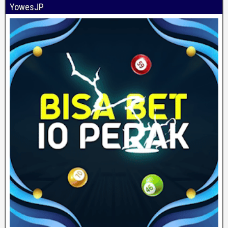
YowesJP