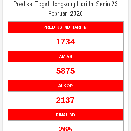
Prediksi Togel Hongkong Hari Ini Senin 23
Februari 2026
PREDIKSI 4D HARI INI
1734
AM AS
5875
AI KOP
2137
FINAL 3D
265