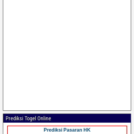
Prediksi Togel Online
Prediksi Pasaran HK