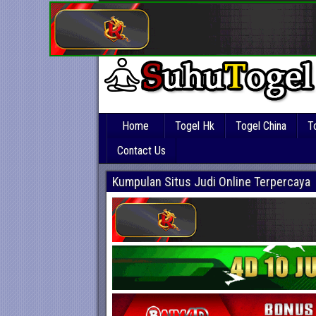
Prediksi Angka Jitu Togel Online Terba
Suhutogel adalah situs yang menyediakan beragam pred
Home
Togel Hk
Togel China
T
Contact Us
Kumpulan Situs Judi Online Terpercaya