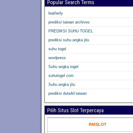
Popular Search Terms
leatherly
prediksi taiwan archives
PREDIKSI SUHU TOGEL
prediksi suhu angka jitu
suhu togel
wordpress
Suhu angka togel
suhutogel com
Suhu angka jitu
prediksi duta4d taiwan
Pilih Situs Slot Terpercaya
RMSLOT