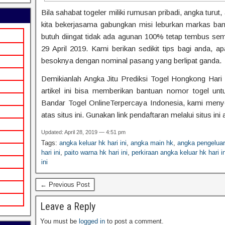
Bila sahabat togeler miliki rumusan pribadi, angka turut, 
kita bekerjasama gabungkan misi leburkan markas band
butuh diingat tidak ada agunan 100% tetap tembus sem
29 April 2019. Kami berikan sedikit tips bagi anda, ap
besoknya dengan nominal pasang yang berlipat ganda.
Demikianlah Angka Jitu Prediksi Togel Hongkong Hari 
artikel ini bisa memberikan bantuan nomor togel u
Bandar Togel OnlineTerpercaya Indonesia, kami menye
atas situs ini. Gunakan link pendaftaran melalui situs in
Updated: April 28, 2019 — 4:51 pm
Tags:
angka keluar hk hari ini
,
angka main hk
,
angka pengeluara
hari ini
,
paito warna hk hari ini
,
perkiraan angka keluar hk hari in
ini
← Previous Post
Leave a Reply
You must be
logged in
to post a comment.