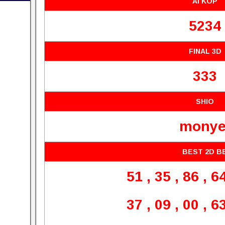
AI KOP
5234
FINAL 3D
333
SHIO
monye
BEST 2D B
51 , 35 , 86 , 6
37 , 09 , 00 , 6