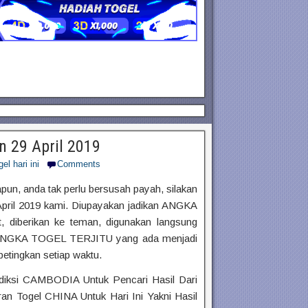
n 29 April 2019
el hari ini
Comments
pun, anda tak perlu bersusah payah, silakan
 April 2019 kami. Diupayakan jadikan ANGKA
, diberikan ke teman, digunakan langsung
p ANGKA TOGEL TERJITU yang ada menjadi
betingkan setiap waktu.
diksi CAMBODIA Untuk Pencari Hasil Dari
 Togel CHINA Untuk Hari Ini Yakni Hasil