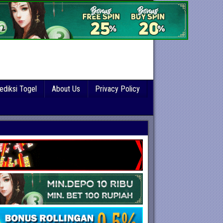
ingapore hari ini
ediksi Togel
About Us
Privacy Policy